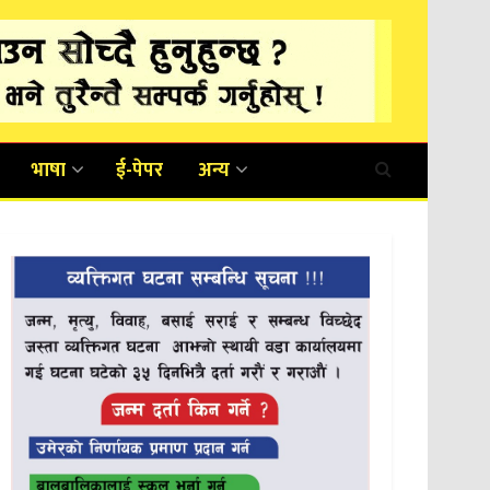
भाषा
ई-पेपर
अन्य