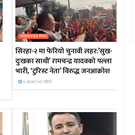
जनप्रभाबन्युज विशेष
सिरहा-२ मा फेरियो चुनावी लहर:’सुख-
दुःखका साथी’ रामचन्द्र यादवको पल्ला
भारी, ‘टुरिस्ट नेता’ विरुद्ध जनआक्रोश
6 MONTHS पहिले