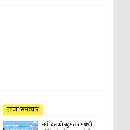
ताजा समाचार
नयाँ दलको बहुमत र मधेशी