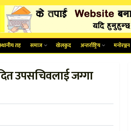
स्थानीय तह
समाज
खेलकुद
अन्तर्राष्ट्रिय
मनोरञ्जन
दित उपसचिवलाई जग्गा