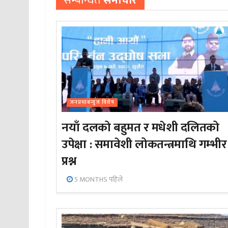
सम्बन्धित
समाचार
जनप्रभाबन्युज विशेष
नयाँ दलको बहुमत र मधेशी दलितको
उपेक्षा : समावेशी लोकतन्त्रमाथि गम्भीर
प्रश्न
5 MONTHS पहिले