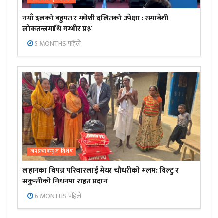
नयाँ दलको बहुमत र मधेशी दलितको उपेक्षा : समावेशी
लोकतन्त्रमाथि गम्भीर प्रश्न
5 MONTHS पहिले
जनप्रभाबन्युज विशेष
लहानका विपन्न परिवारलाई मेयर चौधरीको मलम: विल्टु र
सकुन्तीको निधनमा राहत प्रदान
6 MONTHS पहिले