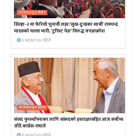
जनप्रभाबन्युज विशेष
सिरहा-२ मा फेरियो चुनावी लहर:’सुख-दुःखका साथी’ रामचन्द्र
यादवको पल्ला भारी, ‘टुरिस्ट नेता’ विरुद्ध जनआक्रोश
6 MONTHS पहिले
जनप्रभाबन्युज विशेष
संसद पुनर्स्थापनाका लागि सांसदको हस्ताक्षरसहित आज सर्वोच्च
जाँदै कांग्रेस-एमाले
8 MONTHS पहिले