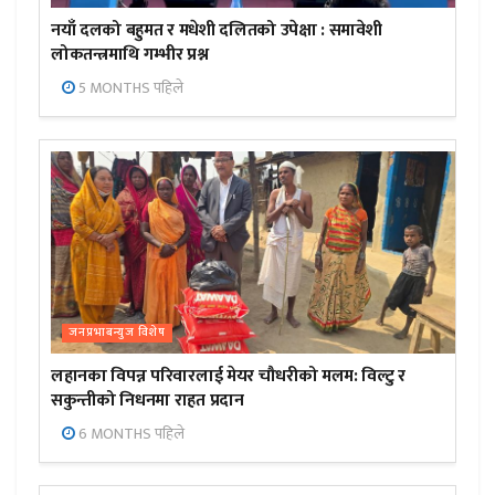
नयाँ दलको बहुमत र मधेशी दलितको उपेक्षा : समावेशी
लोकतन्त्रमाथि गम्भीर प्रश्न
5 MONTHS पहिले
जनप्रभाबन्युज विशेष
लहानका विपन्न परिवारलाई मेयर चौधरीको मलम: विल्टु र
सकुन्तीको निधनमा राहत प्रदान
6 MONTHS पहिले