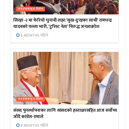
जनप्रभाबन्युज विशेष
सिरहा-२ मा फेरियो चुनावी लहर:’सुख-दुःखका साथी’ रामचन्द्र
यादवको पल्ला भारी, ‘टुरिस्ट नेता’ विरुद्ध जनआक्रोश
6 MONTHS पहिले
जनप्रभाबन्युज विशेष
संसद पुनर्स्थापनाका लागि सांसदको हस्ताक्षरसहित आज सर्वोच्च
जाँदै कांग्रेस-एमाले
8 MONTHS पहिले