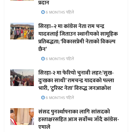
प्रदान
6 MONTHS पहिले
सिरहा–२ मा कांग्रेस नेता राम चन्द्र
यादवलाई जिताउन स्थानीयको सामूहिक
प्रतिबद्धता; ‘विकासप्रेमी नेताको विकल्प
छैन’
6 MONTHS पहिले
सिरहा-२ मा फेरियो चुनावी लहर:’सुख-
दुःखका साथी’ रामचन्द्र यादवको पल्ला
भारी, ‘टुरिस्ट नेता’ विरुद्ध जनआक्रोश
6 MONTHS पहिले
संसद पुनर्स्थापनाका लागि सांसदको
हस्ताक्षरसहित आज सर्वोच्च जाँदै कांग्रेस-
एमाले