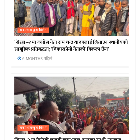
जनप्रभाबन्युज विशेष
सिरहा–२ मा कांग्रेस नेता राम चन्द्र यादवलाई जिताउन स्थानीयको
सामूहिक प्रतिबद्धता; ‘विकासप्रेमी नेताको विकल्प छैन’
6 MONTHS पहिले
जनप्रभाबन्युज विशेष