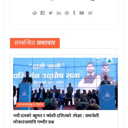
सम्बन्धित
समाचार
जनप्रभाबन्युज विशेष
नयाँ दलको बहुमत र मधेशी दलितको उपेक्षा : समावेशी
लोकतन्त्रमाथि गम्भीर प्रश्न