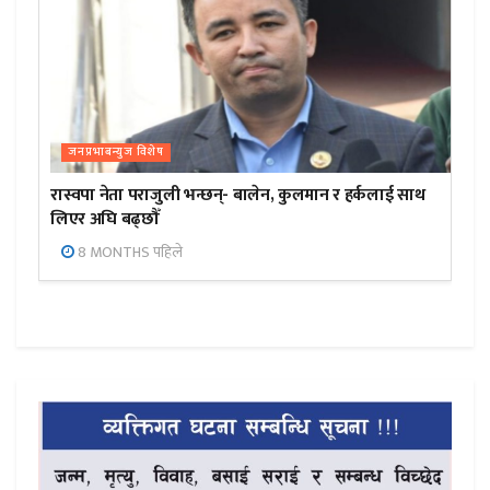
जनप्रभाबन्युज विशेष
रास्वपा नेता पराजुली भन्छन्- बालेन, कुलमान र हर्कलाई साथ
लिएर अघि बढ्छौँ
8 MONTHS पहिले