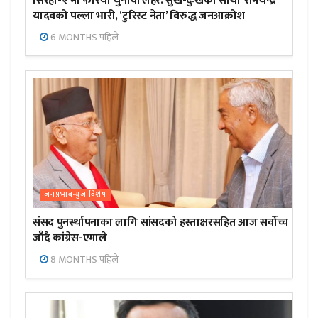
सिरहा-२ मा फेरियो चुनावी लहर:’सुख-दुःखका साथी’ रामचन्द्र
यादवको पल्ला भारी, ‘टुरिस्ट नेता’ विरुद्ध जनआक्रोश
6 MONTHS पहिले
जनप्रभाबन्युज विशेष
संसद पुनर्स्थापनाका लागि सांसदको हस्ताक्षरसहित आज सर्वोच्च
जाँदै कांग्रेस-एमाले
8 MONTHS पहिले