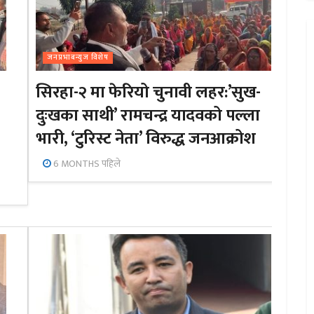
जनप्रभाबन्युज विशेष
सिरहा-२ मा फेरियो चुनावी लहर:’सुख-
दुःखका साथी’ रामचन्द्र यादवको पल्ला
भारी, ‘टुरिस्ट नेता’ विरुद्ध जनआक्रोश
6 MONTHS पहिले