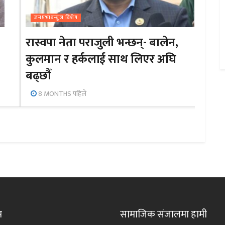
जनप्रभाबन्युज विशेष
रास्वपा नेता पराजुली भन्छन्- बालेन,
कुलमान र हर्कलाई साथ लिएर अघि
बढ्छौँ
8 MONTHS पहिले
म
सामाजिक संजालमा हामी