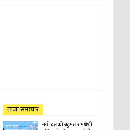
ताजा समाचार
नयाँ दलको बहुमत र मधेशी