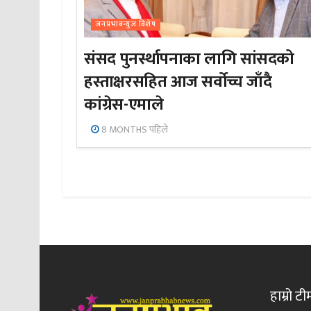
जनप्रभाबन्युज विशेष
संसद पुनर्स्थापनाका लागि सांसदको
हस्ताक्षरसहित आज सर्वोच्च जाँदै
कांग्रेस-एमाले
8 MONTHS पहिले
हाम्रो टी