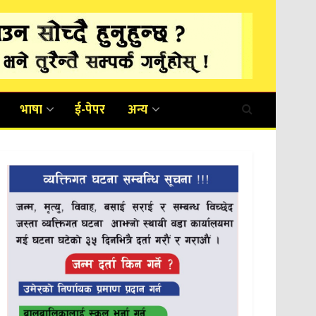
भाषा
ई-पेपर
अन्य