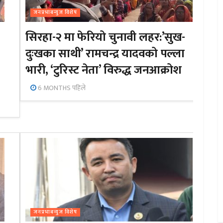
जनप्रभाबन्युज विशेष
सिरहा-२ मा फेरियो चुनावी लहर:’सुख-
दुःखका साथी’ रामचन्द्र यादवको पल्ला
भारी, ‘टुरिस्ट नेता’ विरुद्ध जनआक्रोश
6 MONTHS पहिले
जनप्रभाबन्युज विशेष