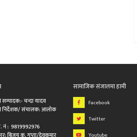
म
सामाजिक संजालमा हामी
ी सम्पादक:- चन्दा यादव
Facebook
री निर्देशक/ संचालक: आलोक
Twitter
मो. नं : 9819992976
र: बिजय कु. गुप्ता/देवकुमार
Youtube