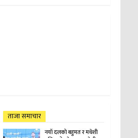
ताजा समाचार
नयाँ दलको बहुमत र मधेशी