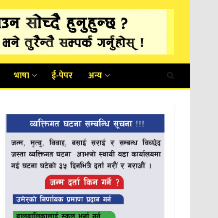
भाषा
ई-पेपर
अन्य