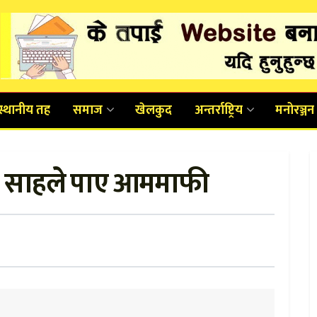
स्थानीय तह
समाज
खेलकुद
अन्तर्राष्ट्रिय
मनोरञ्जन
िप साहले पाए आममाफी