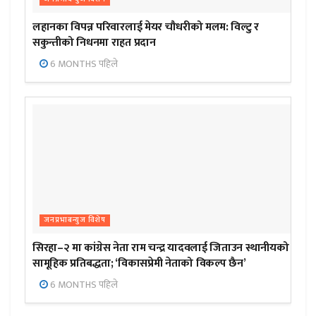
लहानका विपन्न परिवारलाई मेयर चौधरीको मलम: विल्टु र
सकुन्तीको निधनमा राहत प्रदान
6 MONTHS पहिले
जनप्रभाबन्युज विशेष
सिरहा–२ मा कांग्रेस नेता राम चन्द्र यादवलाई जिताउन स्थानीयको
सामूहिक प्रतिबद्धता; ‘विकासप्रेमी नेताको विकल्प छैन’
6 MONTHS पहिले