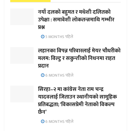
नयाँ दलको बहुमत र मधेशी दलितको
उपेक्षा : समावेशी लोकतन्त्रमाथि गम्भीर
प्रश्न
5 MONTHS पहिले
लहानका विपन्न परिवारलाई मेयर चौधरीको
मलम: विल्टु र सकुन्तीको निधनमा राहत
प्रदान
6 MONTHS पहिले
सिरहा–२ मा कांग्रेस नेता राम चन्द्र
यादवलाई जिताउन स्थानीयको सामूहिक
प्रतिबद्धता; ‘विकासप्रेमी नेताको विकल्प
छैन’
6 MONTHS पहिले