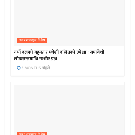
जनप्रभाबन्युज विशेष
नयाँ दलको बहुमत र मधेशी दलितको उपेक्षा : समावेशी
लोकतन्त्रमाथि गम्भीर प्रश्न
5 MONTHS पहिले
जनप्रभाबन्युज विशेष