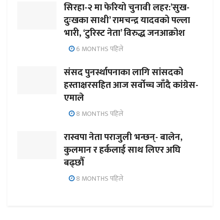
सिरहा-२ मा फेरियो चुनावी लहर:’सुख-
दुःखका साथी’ रामचन्द्र यादवको पल्ला
भारी, ‘टुरिस्ट नेता’ विरुद्ध जनआक्रोश
6 MONTHS पहिले
संसद पुनर्स्थापनाका लागि सांसदको
हस्ताक्षरसहित आज सर्वोच्च जाँदै कांग्रेस-
एमाले
8 MONTHS पहिले
रास्वपा नेता पराजुली भन्छन्- बालेन,
कुलमान र हर्कलाई साथ लिएर अघि
बढ्छौँ
8 MONTHS पहिले