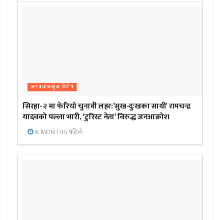
जनप्रभाबन्युज विशेष
सिरहा-२ मा फेरियो चुनावी लहर:’सुख-दुःखका साथी’ रामचन्द्र
यादवको पल्ला भारी, ‘टुरिस्ट नेता’ विरुद्ध जनआक्रोश
6 MONTHS पहिले