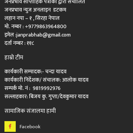
जनप्रभाव साप्ताहिक पत्रीका द्वारा संचालित
जनप्रभाव न्युज अनलाइन डटकम
लहान नपा – १ , सिरहा नेपाल
मो. नम्बर : +9779863964800
इमेल :
janprabhab@gmail.com
दर्ता नम्बर : ११८
हाम्रो टीम
कार्यकारी सम्पादक:- चन्दा यादव
कार्यकारी निर्देशक/ संचालक: आलोक यादव
सम्पर्क मो. नं : 9819992976
सल्लाहकार: बिजय कु. गुप्ता/देवकुमार यादव
सामाजिक संजालमा हामी
Facebook