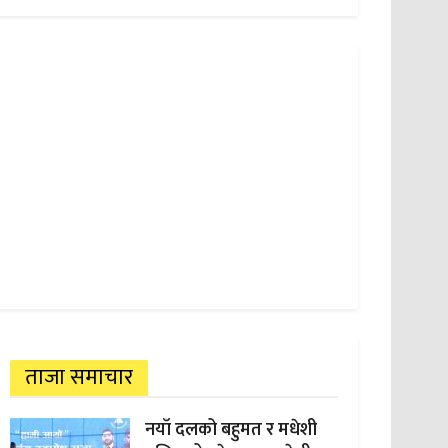
ताजा समाचार
नयाँ दलको बहुमत र मधेशी