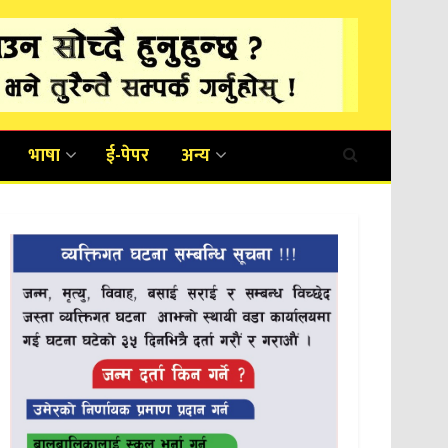
भाषा
ई-पेपर
अन्य