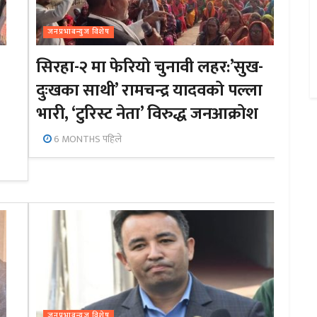
जनप्रभाबन्युज विशेष
सिरहा-२ मा फेरियो चुनावी लहर:’सुख-
दुःखका साथी’ रामचन्द्र यादवको पल्ला
भारी, ‘टुरिस्ट नेता’ विरुद्ध जनआक्रोश
6 MONTHS पहिले
जनप्रभाबन्युज विशेष