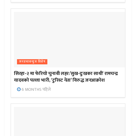
जनप्रभाबन्युज विशेष
सिरहा-२ मा फेरियो चुनावी लहर:’सुख-दुःखका साथी’ रामचन्द्र
यादवको पल्ला भारी, ‘टुरिस्ट नेता’ विरुद्ध जनआक्रोश
6 MONTHS पहिले