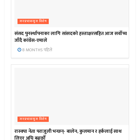
जनप्रभाबन्युज विशेष
संसद पुनर्स्थापनाका लागि सांसदको हस्ताक्षरसहित आज सर्वोच्च
जाँदै कांग्रेस-एमाले
8 MONTHS पहिले
जनप्रभाबन्युज विशेष
रास्वपा नेता पराजुली भन्छन्- बालेन, कुलमान र हर्कलाई साथ
लिएर अघि बढ्छौँ