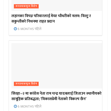
जनप्रभाबन्युज विशेष
लहानका विपन्न परिवारलाई मेयर चौधरीको मलम: विल्टु र
सकुन्तीको निधनमा राहत प्रदान
6 MONTHS पहिले
जनप्रभाबन्युज विशेष
सिरहा–२ मा कांग्रेस नेता राम चन्द्र यादवलाई जिताउन स्थानीयको
सामूहिक प्रतिबद्धता; ‘विकासप्रेमी नेताको विकल्प छैन’
6 MONTHS पहिले