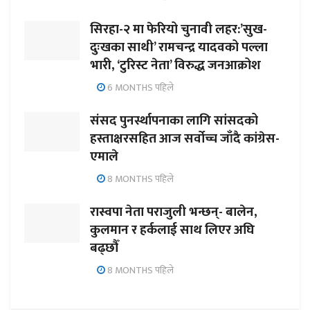
सिरहा-२ मा फेरियो चुनावी लहर:’सुख-
दुःखका साथी’ रामचन्द्र यादवको पल्ला
भारी, ‘टुरिस्ट नेता’ विरुद्ध जनआक्रोश
6 MONTHS पहिले
संसद पुनर्स्थापनाका लागि सांसदको
हस्ताक्षरसहित आज सर्वोच्च जाँदै कांग्रेस-
एमाले
8 MONTHS पहिले
रास्वपा नेता पराजुली भन्छन्- बालेन,
कुलमान र हर्कलाई साथ लिएर अघि
बढ्छौँ
8 MONTHS पहिले