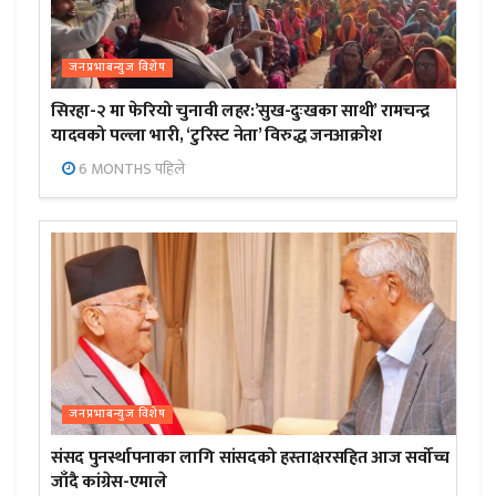
जनप्रभाबन्युज विशेष
सिरहा-२ मा फेरियो चुनावी लहर:’सुख-दुःखका साथी’ रामचन्द्र
यादवको पल्ला भारी, ‘टुरिस्ट नेता’ विरुद्ध जनआक्रोश
6 MONTHS पहिले
जनप्रभाबन्युज विशेष
संसद पुनर्स्थापनाका लागि सांसदको हस्ताक्षरसहित आज सर्वोच्च
जाँदै कांग्रेस-एमाले