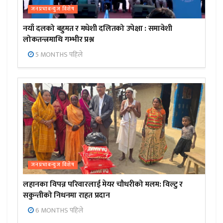
जनप्रभाबन्युज विशेष
नयाँ दलको बहुमत र मधेशी दलितको उपेक्षा : समावेशी
लोकतन्त्रमाथि गम्भीर प्रश्न
5 MONTHS पहिले
जनप्रभाबन्युज विशेष
लहानका विपन्न परिवारलाई मेयर चौधरीको मलम: विल्टु र
सकुन्तीको निधनमा राहत प्रदान
6 MONTHS पहिले