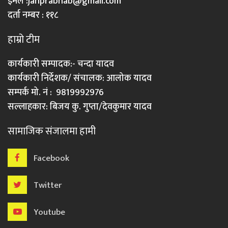
इमेल :
janprabhab@gmail.com
दर्ता नम्बर : ११८
हाम्रो टीम
कार्यकारी सम्पादक:- चन्दा यादव
कार्यकारी निर्देशक/ संचालक: आलोक यादव
सम्पर्क मो. नं : 9819992976
सल्लाहकार: बिजय कु. गुप्ता/देवकुमार यादव
सामाजिक संजालमा हामी
Facebook
Twitter
Youtube