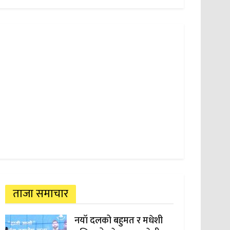
ताजा समाचार
नयाँ दलको बहुमत र मधेशी