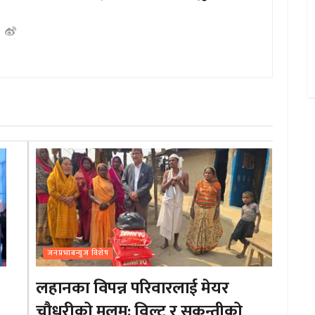
जनप्रभाबन्युज विशेष
लहानका विपन्न परिवारलाई मेयर
चौधरीको मलम: विल्टु र सकुन्तीको