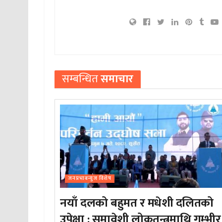
सम्बन्धित
समाचार
जनप्रभाबन्युज विशेष
नयाँ दलको बहुमत र मधेशी दलितको
उपेक्षा : समावेशी लोकतन्त्रमाथि गम्भीर