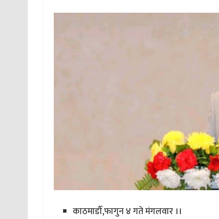
काठमाडौँ,फागुन ४ गते मंगलवार ।।