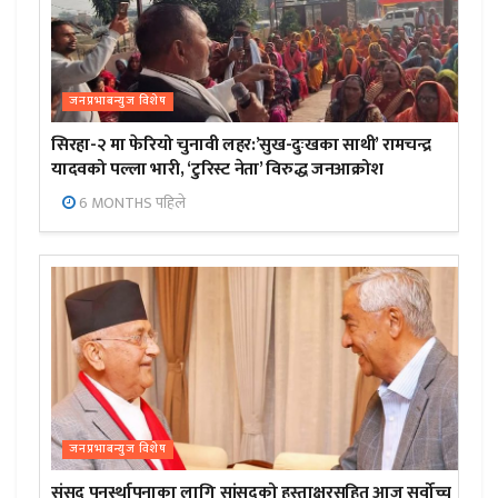
जनप्रभाबन्युज विशेष
सिरहा-२ मा फेरियो चुनावी लहर:’सुख-दुःखका साथी’ रामचन्द्र
यादवको पल्ला भारी, ‘टुरिस्ट नेता’ विरुद्ध जनआक्रोश
6 MONTHS पहिले
जनप्रभाबन्युज विशेष
संसद पुनर्स्थापनाका लागि सांसदको हस्ताक्षरसहित आज सर्वोच्च