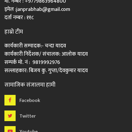
मो. नम्बर : +9779863964800
इमेल :
janprabhab@gmail.com
दर्ता नम्बर : ११८
हाम्रो टीम
कार्यकारी सम्पादक:- चन्दा यादव
कार्यकारी निर्देशक/ संचालक: आलोक यादव
सम्पर्क मो. नं : 9819992976
सल्लाहकार: बिजय कु. गुप्ता/देवकुमार यादव
सामाजिक संजालमा हामी
Facebook
Twitter
Youtube