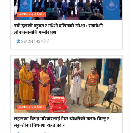
जनप्रभाबन्युज विशेष
नयाँ दलको बहुमत र मधेशी दलितको उपेक्षा : समावेशी
लोकतन्त्रमाथि गम्भीर प्रश्न
5 MONTHS पहिले
जनप्रभाबन्युज विशेष
लहानका विपन्न परिवारलाई मेयर चौधरीको मलम: विल्टु र
सकुन्तीको निधनमा राहत प्रदान