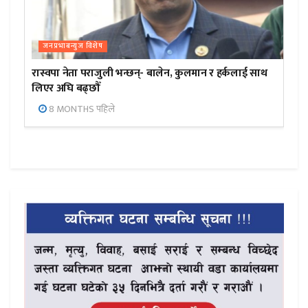
जनप्रभाबन्युज विशेष
रास्वपा नेता पराजुली भन्छन्- बालेन, कुलमान र हर्कलाई साथ
लिएर अघि बढ्छौँ
8 MONTHS पहिले