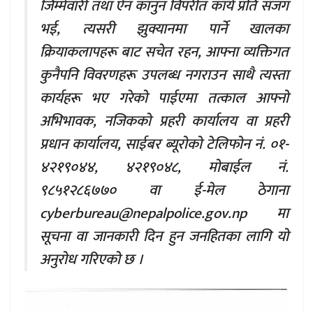
जिम्मेवारी तथा ऐन कानुन विपरीत कार्य प्रति सजग
भई, त्यसरी झुक्यानमा पार्ने खालका
क्रियाकलापहरू बाट सचेत रहन, आफ्ना व्यक्तिगत
कुनैपनि विवरणहरू उपलब्ध नगराउन साथै त्यस्ता
कार्यहरू भए गरेको पाईएमा तत्काल आफ्नो
अभिभावक, नजिकको प्रहरी कार्यालय वा प्रहरी
प्रधान कार्यालय, साईबर ब्यूरोको टेलिफोन नं. ०१-
४२१९०४४, ४२१९०४८, मोबाईल नं.
९८५१२८६७७० वा ई-मेल ठेगाना
cyberbureau@nepalpolice.gov.np
मा
सूचना वा जानकारी दिन हुन जनहितका लागि यो
अनुरोध गरिएको छ ।