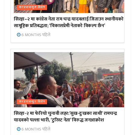
जनप्रभाबन्युज विशेष
सिरहा–२ मा कांग्रेस नेता राम चन्द्र यादवलाई जिताउन स्थानीयको
सामूहिक प्रतिबद्धता; ‘विकासप्रेमी नेताको विकल्प छैन’
6 MONTHS पहिले
जनप्रभाबन्युज विशेष
सिरहा-२ मा फेरियो चुनावी लहर:’सुख-दुःखका साथी’ रामचन्द्र
यादवको पल्ला भारी, ‘टुरिस्ट नेता’ विरुद्ध जनआक्रोश
6 MONTHS पहिले