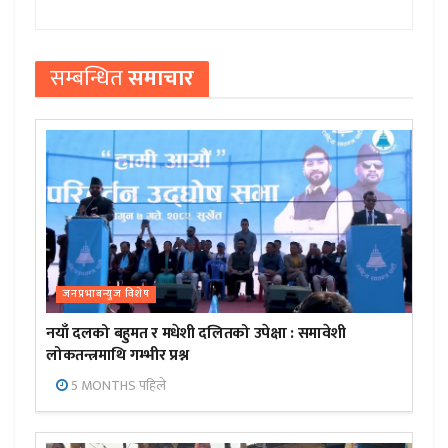
सम्बन्धित
समाचार
जनप्रभाबन्युज विशेष
नयाँ दलको बहुमत र मधेशी दलितको उपेक्षा : समावेशी
लोकतन्त्रमाथि गम्भीर प्रश्न
5 MONTHS पहिले