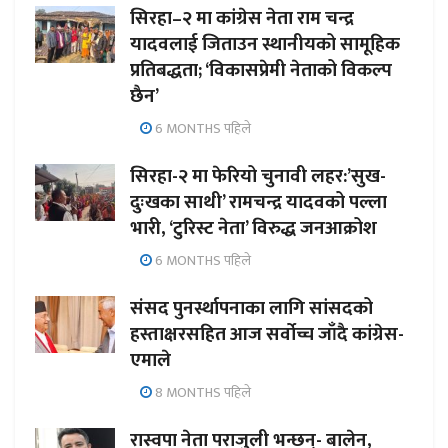
सिरहा–२ मा कांग्रेस नेता राम चन्द्र
यादवलाई जिताउन स्थानीयको सामूहिक
प्रतिबद्धता; ‘विकासप्रेमी नेताको विकल्प
छैन’
6 MONTHS पहिले
सिरहा-२ मा फेरियो चुनावी लहर:’सुख-
दुःखका साथी’ रामचन्द्र यादवको पल्ला
भारी, ‘टुरिस्ट नेता’ विरुद्ध जनआक्रोश
6 MONTHS पहिले
संसद पुनर्स्थापनाका लागि सांसदको
हस्ताक्षरसहित आज सर्वोच्च जाँदै कांग्रेस-
एमाले
8 MONTHS पहिले
रास्वपा नेता पराजुली भन्छन्- बालेन,