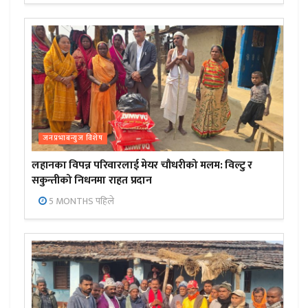
जनप्रभाबन्युज विशेष
लहानका विपन्न परिवारलाई मेयर चौधरीको मलम: विल्टु र
सकुन्तीको निधनमा राहत प्रदान
5 MONTHS पहिले