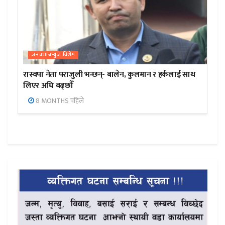
जनप्रभाबन्युज विशेष
रास्वपा नेता पराजुली भन्छन्- बालेन, कुलमान र हर्कलाई साथ
लिएर अघि बढ्छौँ
8 MONTHS पहिले