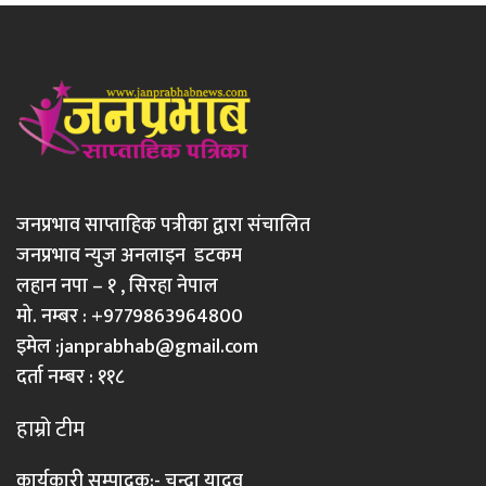
जनप्रभाव साप्ताहिक पत्रीका द्वारा संचालित
जनप्रभाव न्युज अनलाइन डटकम
लहान नपा – १ , सिरहा नेपाल
मो. नम्बर : +9779863964800
इमेल :
janprabhab@gmail.com
दर्ता नम्बर : ११८
हाम्रो टीम
कार्यकारी सम्पादक:- चन्दा यादव