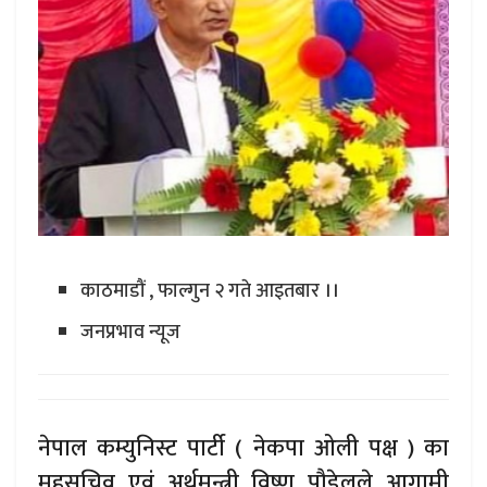
काठमाडौं , फाल्गुन २ गते आइतबार ।।
जनप्रभाव न्यूज
नेपाल कम्युनिस्ट पार्टी ( नेकपा ओली पक्ष ) का
महसचिव एवं अर्थमन्त्री विष्णु पौडेलले आगामी