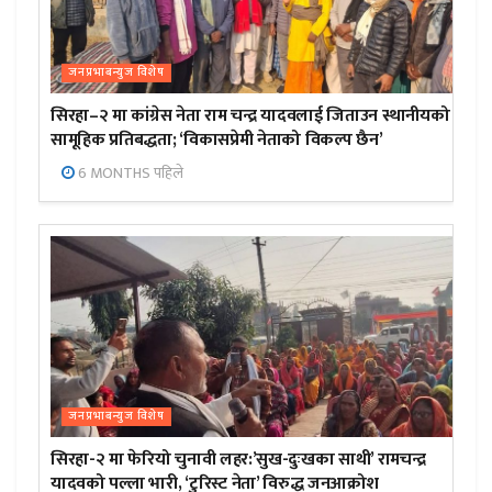
जनप्रभाबन्युज विशेष
सिरहा–२ मा कांग्रेस नेता राम चन्द्र यादवलाई जिताउन स्थानीयको
सामूहिक प्रतिबद्धता; ‘विकासप्रेमी नेताको विकल्प छैन’
6 MONTHS पहिले
जनप्रभाबन्युज विशेष
सिरहा-२ मा फेरियो चुनावी लहर:’सुख-दुःखका साथी’ रामचन्द्र
यादवको पल्ला भारी, ‘टुरिस्ट नेता’ विरुद्ध जनआक्रोश