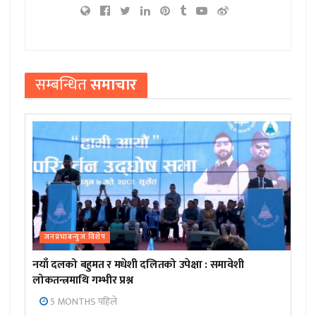
सम्बन्धित
समाचार
जनप्रभाबन्युज विशेष
नयाँ दलको बहुमत र मधेशी दलितको उपेक्षा : समावेशी
लोकतन्त्रमाथि गम्भीर प्रश्न
5 MONTHS पहिले