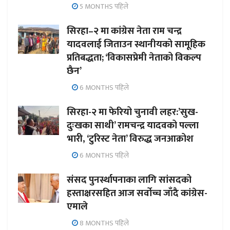
5 MONTHS पहिले
सिरहा–२ मा कांग्रेस नेता राम चन्द्र
यादवलाई जिताउन स्थानीयको सामूहिक
प्रतिबद्धता; ‘विकासप्रेमी नेताको विकल्प
छैन’
6 MONTHS पहिले
सिरहा-२ मा फेरियो चुनावी लहर:’सुख-
दुःखका साथी’ रामचन्द्र यादवको पल्ला
भारी, ‘टुरिस्ट नेता’ विरुद्ध जनआक्रोश
6 MONTHS पहिले
संसद पुनर्स्थापनाका लागि सांसदको
हस्ताक्षरसहित आज सर्वोच्च जाँदै कांग्रेस-
एमाले
8 MONTHS पहिले