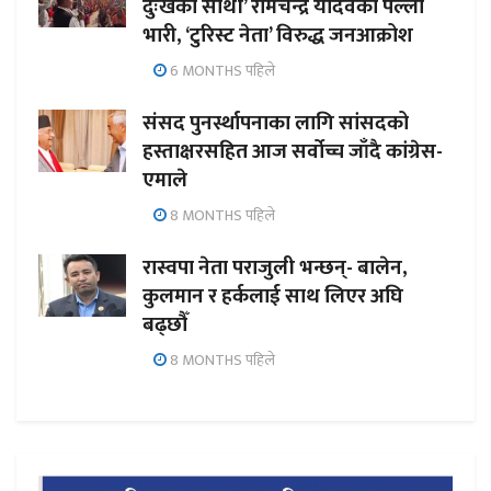
दुःखका साथी’ रामचन्द्र यादवको पल्ला
भारी, ‘टुरिस्ट नेता’ विरुद्ध जनआक्रोश
6 MONTHS पहिले
संसद पुनर्स्थापनाका लागि सांसदको
हस्ताक्षरसहित आज सर्वोच्च जाँदै कांग्रेस-
एमाले
8 MONTHS पहिले
रास्वपा नेता पराजुली भन्छन्- बालेन,
कुलमान र हर्कलाई साथ लिएर अघि
बढ्छौँ
8 MONTHS पहिले