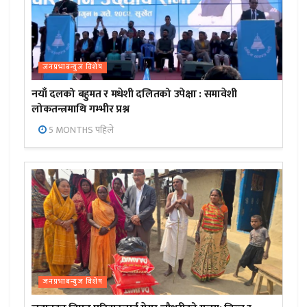
जनप्रभाबन्युज विशेष
नयाँ दलको बहुमत र मधेशी दलितको उपेक्षा : समावेशी
लोकतन्त्रमाथि गम्भीर प्रश्न
5 MONTHS पहिले
जनप्रभाबन्युज विशेष