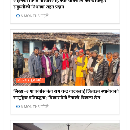
लहानका विपन्न परिवारलाई मेयर चौधरीको मलम: विल्टु र
सकुन्तीको निधनमा राहत प्रदान
6 MONTHS पहिले
जनप्रभाबन्युज विशेष
सिरहा–२ मा कांग्रेस नेता राम चन्द्र यादवलाई जिताउन स्थानीयको
सामूहिक प्रतिबद्धता; ‘विकासप्रेमी नेताको विकल्प छैन’
6 MONTHS पहिले