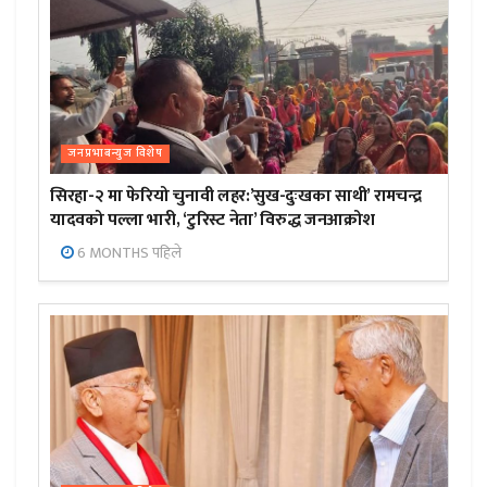
जनप्रभाबन्युज विशेष
सिरहा-२ मा फेरियो चुनावी लहर:’सुख-दुःखका साथी’ रामचन्द्र
यादवको पल्ला भारी, ‘टुरिस्ट नेता’ विरुद्ध जनआक्रोश
6 MONTHS पहिले