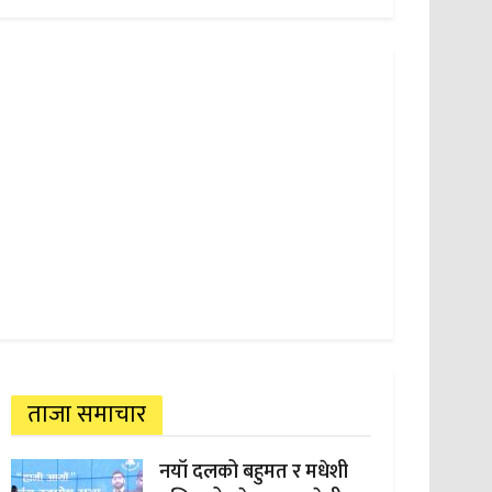
ताजा समाचार
नयाँ दलको बहुमत र मधेशी