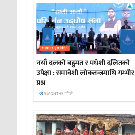
जनप्रभाबन्युज विशेष
नयाँ दलको बहुमत र मधेशी दलितको
उपेक्षा : समावेशी लोकतन्त्रमाथि गम्भीर
प्रश्न
5 MONTHS पहिले