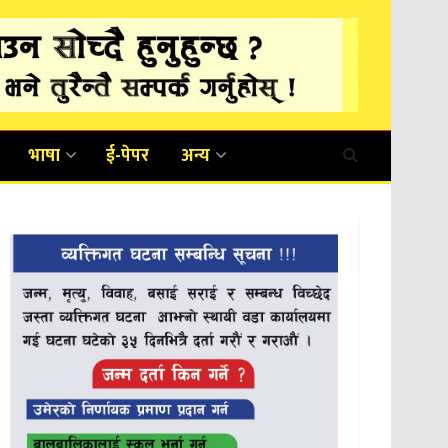
भाषा
ई-पेपर
अन्य