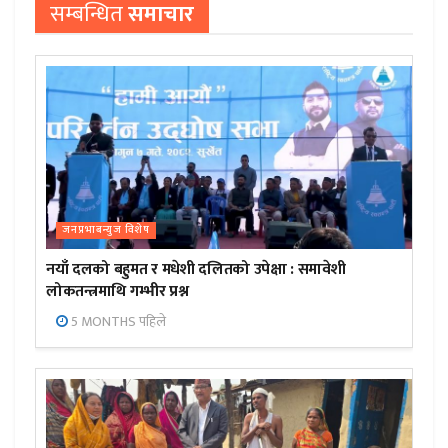
सम्बन्धित
समाचार
जनप्रभाबन्युज विशेष
नयाँ दलको बहुमत र मधेशी दलितको उपेक्षा : समावेशी
लोकतन्त्रमाथि गम्भीर प्रश्न
5 MONTHS पहिले