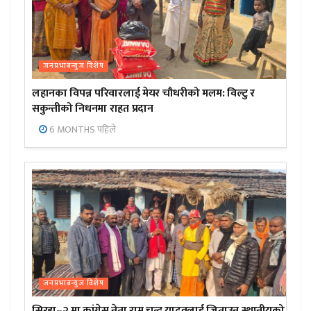
जनप्रभाबन्युज विशेष
लहानका विपन्न परिवारलाई मेयर चौधरीको मलम: विल्टु र
सकुन्तीको निधनमा राहत प्रदान
6 MONTHS पहिले
जनप्रभाबन्युज विशेष
सिरहा–२ मा कांग्रेस नेता राम चन्द्र यादवलाई जिताउन स्थानीयको