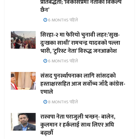
प्रतिबद्धता; ‘विकासप्रेमी नेताको विकल्प
छैन’
6 MONTHS पहिले
सिरहा-२ मा फेरियो चुनावी लहर:’सुख-
दुःखका साथी’ रामचन्द्र यादवको पल्ला
भारी, ‘टुरिस्ट नेता’ विरुद्ध जनआक्रोश
6 MONTHS पहिले
संसद पुनर्स्थापनाका लागि सांसदको
हस्ताक्षरसहित आज सर्वोच्च जाँदै कांग्रेस-
एमाले
8 MONTHS पहिले
रास्वपा नेता पराजुली भन्छन्- बालेन,
कुलमान र हर्कलाई साथ लिएर अघि
बढ्छौँ