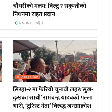
चौधरीको मलम: विल्टु र सकुन्तीको
निधनमा राहत प्रदान
6 MONTHS पहिले
जनप्रभाबन्युज विशेष
सिरहा-२ मा फेरियो चुनावी लहर:’सुख-
दुःखका साथी’ रामचन्द्र यादवको पल्ला
भारी, ‘टुरिस्ट नेता’ विरुद्ध जनआक्रोश