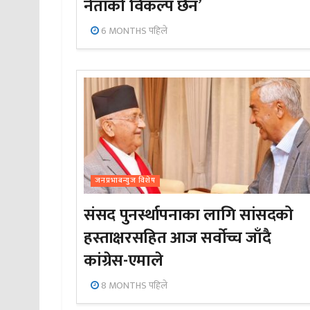
नेताको विकल्प छैन’
6 MONTHS पहिले
जनप्रभाबन्युज विशेष
संसद पुनर्स्थापनाका लागि सांसदको
हस्ताक्षरसहित आज सर्वोच्च जाँदै
कांग्रेस-एमाले
8 MONTHS पहिले