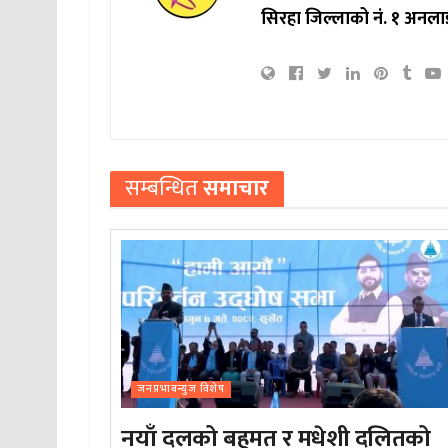
सिरहा जिल्लाको नं. १ अनला
सम्बन्धित
समाचार
जनप्रभाबन्युज विशेष
नयाँ दलको बहुमत र मधेशी दलितको