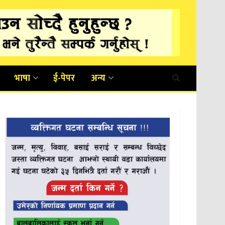
भाषा
ई-पेपर
अन्य