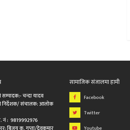
म
सामाजिक संजालमा हामी
ी सम्पादक:- चन्दा यादव
Facebook
री निर्देशक/ संचालक: आलोक
Twitter
मो. नं : 9819992976
र: बिजय कु. गुप्ता/देवकुमार
Youtube