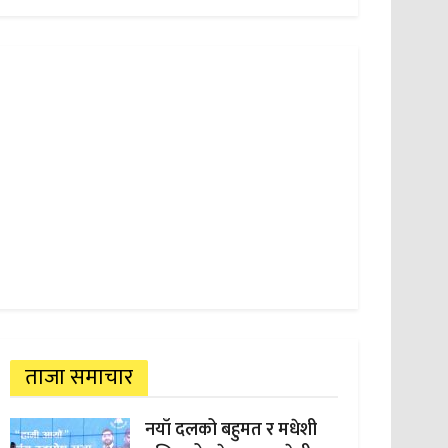
ताजा समाचार
नयाँ दलको बहुमत र मधेशी