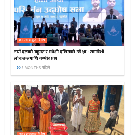
जनप्रभाबन्युज विशेष
नयाँ दलको बहुमत र मधेशी दलितको उपेक्षा : समावेशी
लोकतन्त्रमाथि गम्भीर प्रश्न
5 MONTHS पहिले
जनप्रभाबन्युज विशेष