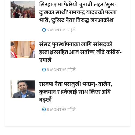
सिरहा-२ मा फेरियो चुनावी लहर:’सुख-
दुःखका साथी’ रामचन्द्र यादवको पल्ला
भारी, ‘टुरिस्ट नेता’ विरुद्ध जनआक्रोश
6 MONTHS पहिले
संसद पुनर्स्थापनाका लागि सांसदको
हस्ताक्षरसहित आज सर्वोच्च जाँदै कांग्रेस-
एमाले
8 MONTHS पहिले
रास्वपा नेता पराजुली भन्छन्- बालेन,
कुलमान र हर्कलाई साथ लिएर अघि
बढ्छौँ
8 MONTHS पहिले