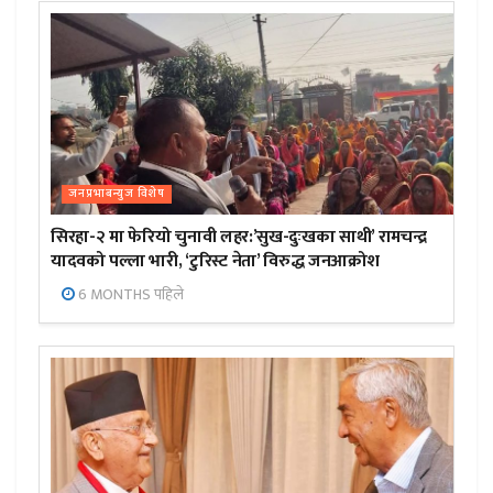
जनप्रभाबन्युज विशेष
सिरहा-२ मा फेरियो चुनावी लहर:’सुख-दुःखका साथी’ रामचन्द्र
यादवको पल्ला भारी, ‘टुरिस्ट नेता’ विरुद्ध जनआक्रोश
6 MONTHS पहिले