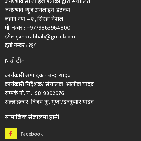
जनप्रभाव साप्ताहिक पत्रीका द्वारा संचालित
जनप्रभाव न्युज अनलाइन डटकम
लहान नपा – १ , सिरहा नेपाल
मो. नम्बर : +9779863964800
इमेल :
janprabhab@gmail.com
दर्ता नम्बर : ११८
हाम्रो टीम
कार्यकारी सम्पादक:- चन्दा यादव
कार्यकारी निर्देशक/ संचालक: आलोक यादव
सम्पर्क मो. नं : 9819992976
सल्लाहकार: बिजय कु. गुप्ता/देवकुमार यादव
सामाजिक संजालमा हामी
Facebook