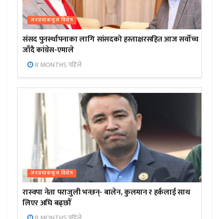
जनप्रभाबन्युज विशेष
संसद पुनर्स्थापनाका लागि सांसदको हस्ताक्षरसहित आज सर्वोच्च
जाँदै कांग्रेस-एमाले
8 MONTHS पहिले
जनप्रभाबन्युज विशेष
रास्वपा नेता पराजुली भन्छन्- बालेन, कुलमान र हर्कलाई साथ
लिएर अघि बढ्छौँ
8 MONTHS पहिले