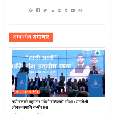
सम्बन्धित
समाचार
जनप्रभाबन्युज विशेष
नयाँ दलको बहुमत र मधेशी दलितको उपेक्षा : समावेशी
लोकतन्त्रमाथि गम्भीर प्रश्न