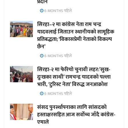
प्रदान
6 MONTHS पहिले
सिरहा–२ मा कांग्रेस नेता राम चन्द्र
यादवलाई जिताउन स्थानीयको सामूहिक
प्रतिबद्धता; ‘विकासप्रेमी नेताको विकल्प
छैन’
6 MONTHS पहिले
सिरहा-२ मा फेरियो चुनावी लहर:’सुख-
दुःखका साथी’ रामचन्द्र यादवको पल्ला
भारी, ‘टुरिस्ट नेता’ विरुद्ध जनआक्रोश
6 MONTHS पहिले
संसद पुनर्स्थापनाका लागि सांसदको
हस्ताक्षरसहित आज सर्वोच्च जाँदै कांग्रेस-
एमाले