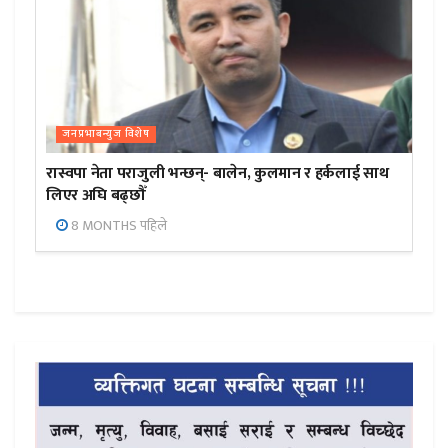
जनप्रभाबन्युज विशेष
रास्वपा नेता पराजुली भन्छन्- बालेन, कुलमान र हर्कलाई साथ
लिएर अघि बढ्छौँ
8 MONTHS पहिले