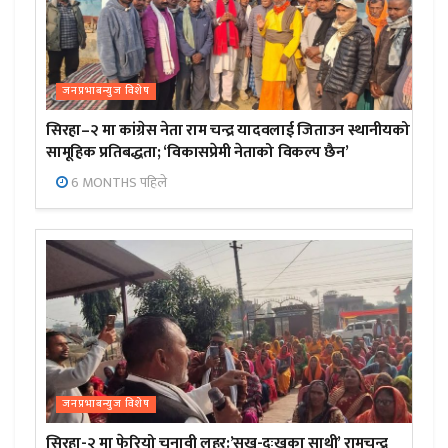
जनप्रभाबन्युज विशेष
सिरहा–२ मा कांग्रेस नेता राम चन्द्र यादवलाई जिताउन स्थानीयको
सामूहिक प्रतिबद्धता; ‘विकासप्रेमी नेताको विकल्प छैन’
6 MONTHS पहिले
जनप्रभाबन्युज विशेष
सिरहा-२ मा फेरियो चुनावी लहर:’सुख-दुःखका साथी’ रामचन्द्र