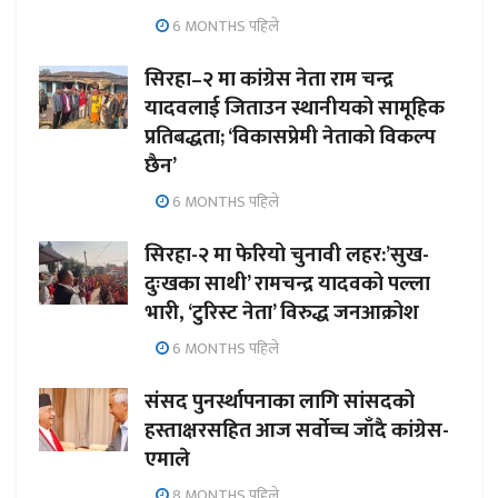
6 MONTHS पहिले
सिरहा–२ मा कांग्रेस नेता राम चन्द्र
यादवलाई जिताउन स्थानीयको सामूहिक
प्रतिबद्धता; ‘विकासप्रेमी नेताको विकल्प
छैन’
6 MONTHS पहिले
सिरहा-२ मा फेरियो चुनावी लहर:’सुख-
दुःखका साथी’ रामचन्द्र यादवको पल्ला
भारी, ‘टुरिस्ट नेता’ विरुद्ध जनआक्रोश
6 MONTHS पहिले
संसद पुनर्स्थापनाका लागि सांसदको
हस्ताक्षरसहित आज सर्वोच्च जाँदै कांग्रेस-
एमाले
8 MONTHS पहिले