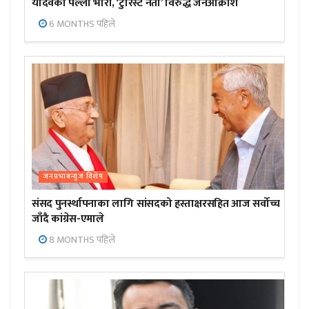
यादवको पल्ला भारी, ‘टुरिस्ट नेता’ विरुद्ध जनआक्रोश
6 MONTHS पहिले
जनप्रभाबन्युज विशेष
संसद पुनर्स्थापनाका लागि सांसदको हस्ताक्षरसहित आज सर्वोच्च
जाँदै कांग्रेस-एमाले
8 MONTHS पहिले