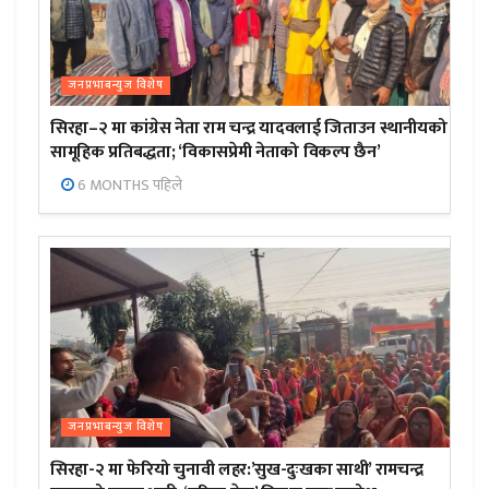
जनप्रभाबन्युज विशेष
सिरहा–२ मा कांग्रेस नेता राम चन्द्र यादवलाई जिताउन स्थानीयको
सामूहिक प्रतिबद्धता; ‘विकासप्रेमी नेताको विकल्प छैन’
6 MONTHS पहिले
जनप्रभाबन्युज विशेष
सिरहा-२ मा फेरियो चुनावी लहर:’सुख-दुःखका साथी’ रामचन्द्र