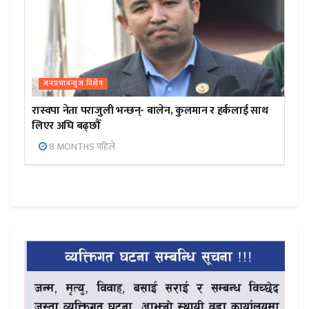
जनप्रभाबन्युज विशेष
रास्वपा नेता पराजुली भन्छन्- बालेन, कुलमान र हर्कलाई साथ
लिएर अघि बढ्छौँ
8 MONTHS पहिले