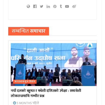
सम्बन्धित
समाचार
जनप्रभाबन्युज विशेष
नयाँ दलको बहुमत र मधेशी दलितको उपेक्षा : समावेशी
लोकतन्त्रमाथि गम्भीर प्रश्न
5 MONTHS पहिले