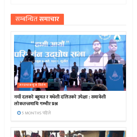
सम्बन्धित
समाचार
जनप्रभाबन्युज विशेष
नयाँ दलको बहुमत र मधेशी दलितको उपेक्षा : समावेशी
लोकतन्त्रमाथि गम्भीर प्रश्न
5 MONTHS पहिले