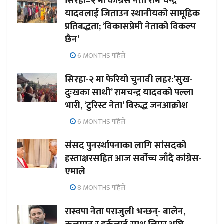
सिरहा–२ मा कांग्रेस नेता राम चन्द्र
यादवलाई जिताउन स्थानीयको सामूहिक
प्रतिबद्धता; ‘विकासप्रेमी नेताको विकल्प
छैन’
6 MONTHS पहिले
सिरहा-२ मा फेरियो चुनावी लहर:’सुख-
दुःखका साथी’ रामचन्द्र यादवको पल्ला
भारी, ‘टुरिस्ट नेता’ विरुद्ध जनआक्रोश
6 MONTHS पहिले
संसद पुनर्स्थापनाका लागि सांसदको
हस्ताक्षरसहित आज सर्वोच्च जाँदै कांग्रेस-
एमाले
8 MONTHS पहिले
रास्वपा नेता पराजुली भन्छन्- बालेन,