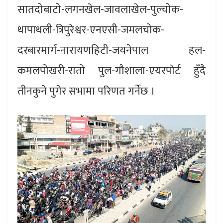
सातदोबाटो-लगनखेल-जावलाखेल-पुल्चोक-
थापाथली-त्रिपुरेश्वर-एनएसी-जमलचोक-
दरबारमार्ग-नारायणहिटी-जयनेपाल हल-
कमलपोखरी-रातो पुल-गौशाला-एयरपाेर्ट हुँदै
तीनकुने पुगेर सभामा परिणत गर्नेछ ।