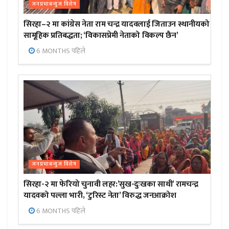
जनप्रभाबन्युज विशेष
सिरहा–२ मा कांग्रेस नेता राम चन्द्र यादवलाई जिताउन स्थानीयको
सामूहिक प्रतिबद्धता; ‘विकासप्रेमी नेताको विकल्प छैन’
6 MONTHS पहिले
जनप्रभाबन्युज विशेष
सिरहा-२ मा फेरियो चुनावी लहर:’सुख-दुःखका साथी’ रामचन्द्र
यादवको पल्ला भारी, ‘टुरिस्ट नेता’ विरुद्ध जनआक्रोश
6 MONTHS पहिले