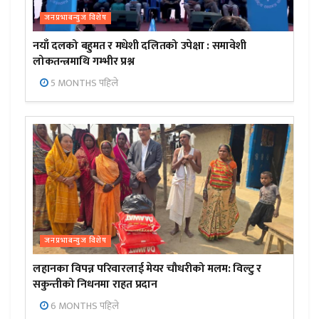
जनप्रभाबन्युज विशेष
नयाँ दलको बहुमत र मधेशी दलितको उपेक्षा : समावेशी
लोकतन्त्रमाथि गम्भीर प्रश्न
5 MONTHS पहिले
जनप्रभाबन्युज विशेष
लहानका विपन्न परिवारलाई मेयर चौधरीको मलम: विल्टु र
सकुन्तीको निधनमा राहत प्रदान
6 MONTHS पहिले