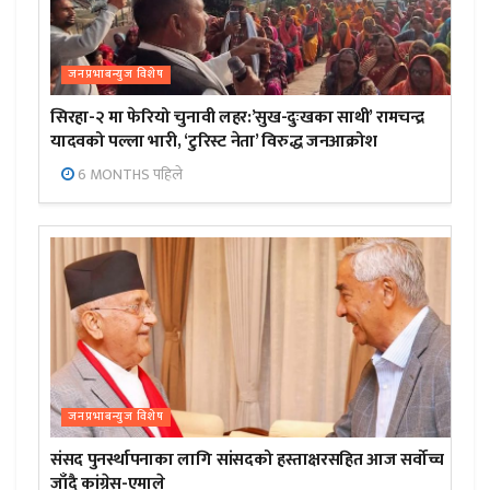
जनप्रभाबन्युज विशेष
सिरहा-२ मा फेरियो चुनावी लहर:’सुख-दुःखका साथी’ रामचन्द्र
यादवको पल्ला भारी, ‘टुरिस्ट नेता’ विरुद्ध जनआक्रोश
6 MONTHS पहिले
जनप्रभाबन्युज विशेष
संसद पुनर्स्थापनाका लागि सांसदको हस्ताक्षरसहित आज सर्वोच्च
जाँदै कांग्रेस-एमाले