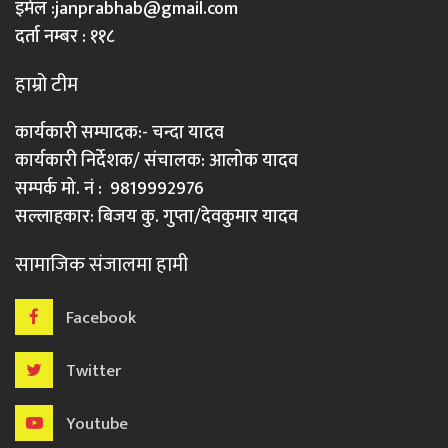
इमेल :
janprabhab@gmail.com
दर्ता नम्बर : ११८
हाम्रो टीम
कार्यकारी सम्पादक:- चन्दा यादव
कार्यकारी निर्देशक/ संचालक: आलोक यादव
सम्पर्क मो. नं : 9819992976
सल्लाहकार: बिजय कु. गुप्ता/देवकुमार यादव
सामाजिक संजालमा हामी
Facebook
Twitter
Youtube