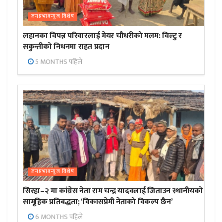
जनप्रभाबन्युज विशेष
लहानका विपन्न परिवारलाई मेयर चौधरीको मलम: विल्टु र
सकुन्तीको निधनमा राहत प्रदान
5 MONTHS पहिले
जनप्रभाबन्युज विशेष
सिरहा–२ मा कांग्रेस नेता राम चन्द्र यादवलाई जिताउन स्थानीयको
सामूहिक प्रतिबद्धता; ‘विकासप्रेमी नेताको विकल्प छैन’
6 MONTHS पहिले