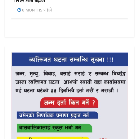
लिएर अघि बढ्छौँ
8 MONTHS पहिले