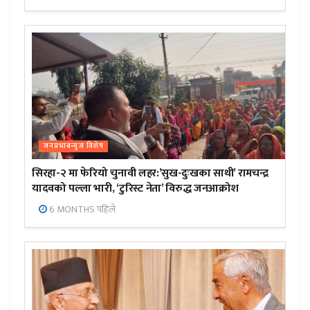
जनप्रभाबन्युज विशेष
सिरहा-२ मा फेरियो चुनावी लहर:’सुख-दुःखका साथी’ रामचन्द्र
यादवको पल्ला भारी, ‘टुरिस्ट नेता’ विरुद्ध जनआक्रोश
6 MONTHS पहिले