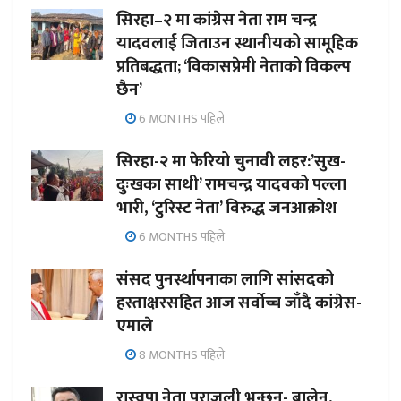
सिरहा–२ मा कांग्रेस नेता राम चन्द्र
यादवलाई जिताउन स्थानीयको सामूहिक
प्रतिबद्धता; ‘विकासप्रेमी नेताको विकल्प
छैन’
6 MONTHS पहिले
सिरहा-२ मा फेरियो चुनावी लहर:’सुख-
दुःखका साथी’ रामचन्द्र यादवको पल्ला
भारी, ‘टुरिस्ट नेता’ विरुद्ध जनआक्रोश
6 MONTHS पहिले
संसद पुनर्स्थापनाका लागि सांसदको
हस्ताक्षरसहित आज सर्वोच्च जाँदै कांग्रेस-
एमाले
8 MONTHS पहिले
रास्वपा नेता पराजुली भन्छन्- बालेन,