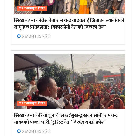
जनप्रभाबन्युज विशेष
सिरहा–२ मा कांग्रेस नेता राम चन्द्र यादवलाई जिताउन स्थानीयको
सामूहिक प्रतिबद्धता; ‘विकासप्रेमी नेताको विकल्प छैन’
6 MONTHS पहिले
जनप्रभाबन्युज विशेष
सिरहा-२ मा फेरियो चुनावी लहर:’सुख-दुःखका साथी’ रामचन्द्र
यादवको पल्ला भारी, ‘टुरिस्ट नेता’ विरुद्ध जनआक्रोश
6 MONTHS पहिले