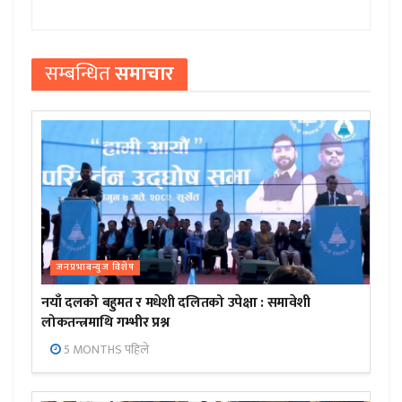
सम्बन्धित
समाचार
जनप्रभाबन्युज विशेष
नयाँ दलको बहुमत र मधेशी दलितको उपेक्षा : समावेशी
लोकतन्त्रमाथि गम्भीर प्रश्न
5 MONTHS पहिले