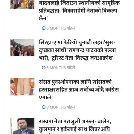
यादवलाई जिताउन स्थानीयको सामूहिक
प्रतिबद्धता; ‘विकासप्रेमी नेताको विकल्प
छैन’
6 MONTHS पहिले
सिरहा-२ मा फेरियो चुनावी लहर:’सुख-
दुःखका साथी’ रामचन्द्र यादवको पल्ला
भारी, ‘टुरिस्ट नेता’ विरुद्ध जनआक्रोश
6 MONTHS पहिले
संसद पुनर्स्थापनाका लागि सांसदको
हस्ताक्षरसहित आज सर्वोच्च जाँदै कांग्रेस-
एमाले
8 MONTHS पहिले
रास्वपा नेता पराजुली भन्छन्- बालेन,
कुलमान र हर्कलाई साथ लिएर अघि