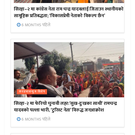
सिरहा–२ मा कांग्रेस नेता राम चन्द्र यादवलाई जिताउन स्थानीयको
सामूहिक प्रतिबद्धता; ‘विकासप्रेमी नेताको विकल्प छैन’
6 MONTHS पहिले
जनप्रभाबन्युज विशेष
सिरहा-२ मा फेरियो चुनावी लहर:’सुख-दुःखका साथी’ रामचन्द्र
यादवको पल्ला भारी, ‘टुरिस्ट नेता’ विरुद्ध जनआक्रोश
6 MONTHS पहिले