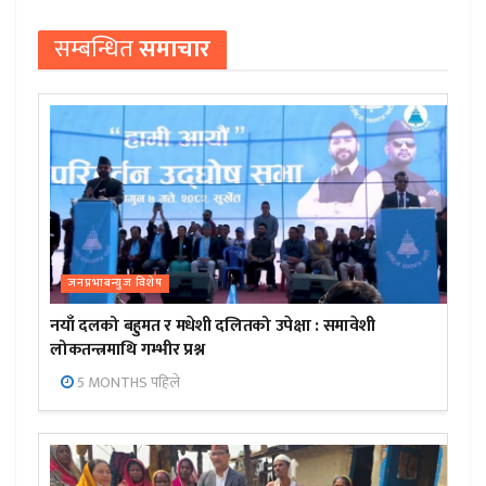
सम्बन्धित
समाचार
जनप्रभाबन्युज विशेष
नयाँ दलको बहुमत र मधेशी दलितको उपेक्षा : समावेशी
लोकतन्त्रमाथि गम्भीर प्रश्न
5 MONTHS पहिले