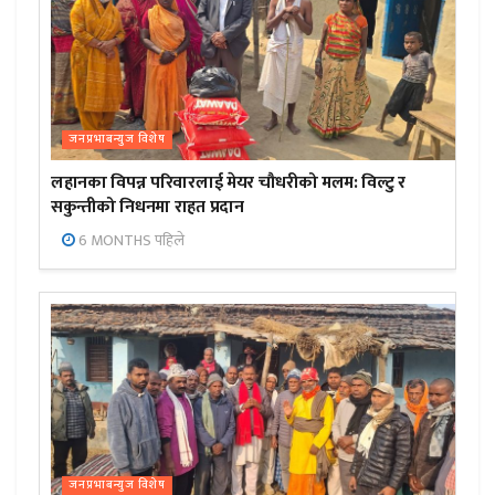
जनप्रभाबन्युज विशेष
लहानका विपन्न परिवारलाई मेयर चौधरीको मलम: विल्टु र
सकुन्तीको निधनमा राहत प्रदान
6 MONTHS पहिले
जनप्रभाबन्युज विशेष