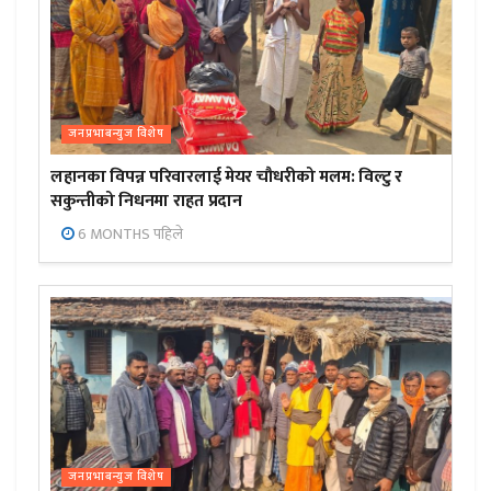
जनप्रभाबन्युज विशेष
लहानका विपन्न परिवारलाई मेयर चौधरीको मलम: विल्टु र
सकुन्तीको निधनमा राहत प्रदान
6 MONTHS पहिले
जनप्रभाबन्युज विशेष