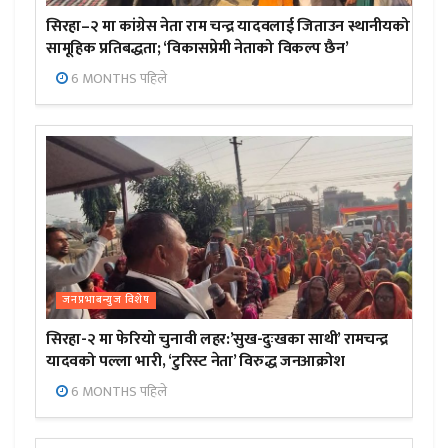
सिरहा–२ मा कांग्रेस नेता राम चन्द्र यादवलाई जिताउन स्थानीयको
सामूहिक प्रतिबद्धता; ‘विकासप्रेमी नेताको विकल्प छैन’
6 MONTHS पहिले
जनप्रभाबन्युज विशेष
सिरहा-२ मा फेरियो चुनावी लहर:’सुख-दुःखका साथी’ रामचन्द्र
यादवको पल्ला भारी, ‘टुरिस्ट नेता’ विरुद्ध जनआक्रोश
6 MONTHS पहिले