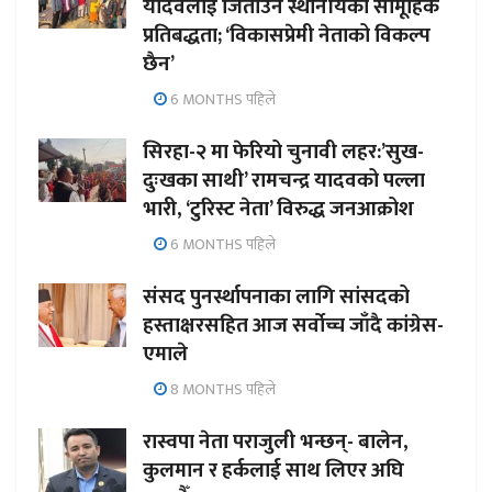
यादवलाई जिताउन स्थानीयको सामूहिक
प्रतिबद्धता; ‘विकासप्रेमी नेताको विकल्प
छैन’
6 MONTHS पहिले
सिरहा-२ मा फेरियो चुनावी लहर:’सुख-
दुःखका साथी’ रामचन्द्र यादवको पल्ला
भारी, ‘टुरिस्ट नेता’ विरुद्ध जनआक्रोश
6 MONTHS पहिले
संसद पुनर्स्थापनाका लागि सांसदको
हस्ताक्षरसहित आज सर्वोच्च जाँदै कांग्रेस-
एमाले
8 MONTHS पहिले
रास्वपा नेता पराजुली भन्छन्- बालेन,
कुलमान र हर्कलाई साथ लिएर अघि