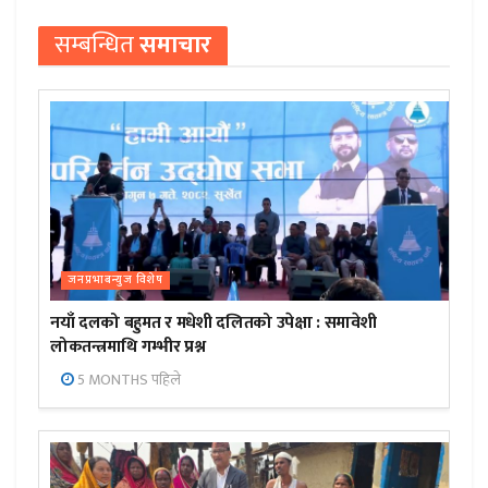
सम्बन्धित
समाचार
जनप्रभाबन्युज विशेष
नयाँ दलको बहुमत र मधेशी दलितको उपेक्षा : समावेशी
लोकतन्त्रमाथि गम्भीर प्रश्न
5 MONTHS पहिले