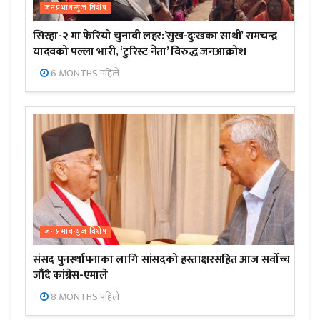
जनप्रभाबन्युज विशेष
सिरहा-२ मा फेरियो चुनावी लहर:’सुख-दुःखका साथी’ रामचन्द्र
यादवको पल्ला भारी, ‘टुरिस्ट नेता’ विरुद्ध जनआक्रोश
6 MONTHS पहिले
जनप्रभाबन्युज विशेष
संसद पुनर्स्थापनाका लागि सांसदको हस्ताक्षरसहित आज सर्वोच्च
जाँदै कांग्रेस-एमाले
8 MONTHS पहिले