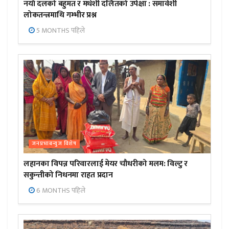
नयाँ दलको बहुमत र मधेशी दलितको उपेक्षा : समावेशी
लोकतन्त्रमाथि गम्भीर प्रश्न
5 MONTHS पहिले
जनप्रभाबन्युज विशेष
लहानका विपन्न परिवारलाई मेयर चौधरीको मलम: विल्टु र
सकुन्तीको निधनमा राहत प्रदान
6 MONTHS पहिले