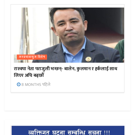
जनप्रभाबन्युज विशेष
रास्वपा नेता पराजुली भन्छन्- बालेन, कुलमान र हर्कलाई साथ
लिएर अघि बढ्छौँ
8 MONTHS पहिले