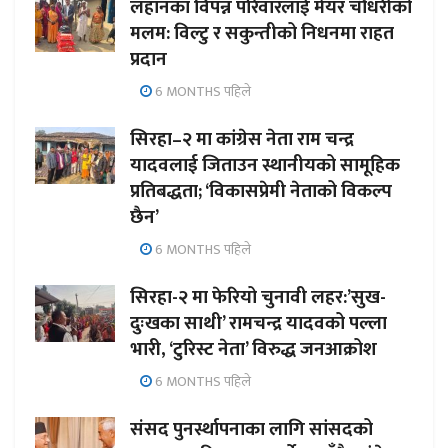
लहानका विपन्न परिवारलाई मेयर चौधरीको
मलम: विल्टु र सकुन्तीको निधनमा राहत
प्रदान
6 MONTHS पहिले
सिरहा–२ मा कांग्रेस नेता राम चन्द्र
यादवलाई जिताउन स्थानीयको सामूहिक
प्रतिबद्धता; ‘विकासप्रेमी नेताको विकल्प
छैन’
6 MONTHS पहिले
सिरहा-२ मा फेरियो चुनावी लहर:’सुख-
दुःखका साथी’ रामचन्द्र यादवको पल्ला
भारी, ‘टुरिस्ट नेता’ विरुद्ध जनआक्रोश
6 MONTHS पहिले
संसद पुनर्स्थापनाका लागि सांसदको