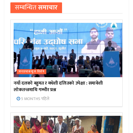
सम्बन्धित
समाचार
जनप्रभाबन्युज विशेष
नयाँ दलको बहुमत र मधेशी दलितको उपेक्षा : समावेशी
लोकतन्त्रमाथि गम्भीर प्रश्न
5 MONTHS पहिले