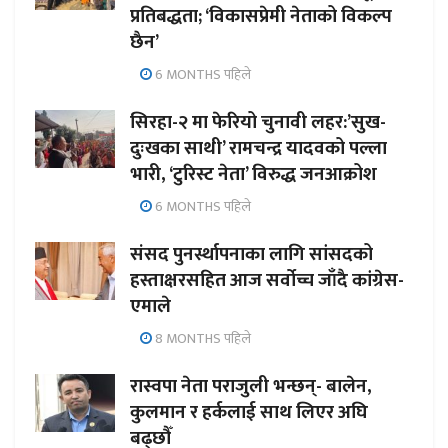
प्रतिबद्धता; ‘विकासप्रेमी नेताको विकल्प
छैन’
6 MONTHS पहिले
सिरहा-२ मा फेरियो चुनावी लहर:’सुख-
दुःखका साथी’ रामचन्द्र यादवको पल्ला
भारी, ‘टुरिस्ट नेता’ विरुद्ध जनआक्रोश
6 MONTHS पहिले
संसद पुनर्स्थापनाका लागि सांसदको
हस्ताक्षरसहित आज सर्वोच्च जाँदै कांग्रेस-
एमाले
8 MONTHS पहिले
रास्वपा नेता पराजुली भन्छन्- बालेन,
कुलमान र हर्कलाई साथ लिएर अघि
बढ्छौँ