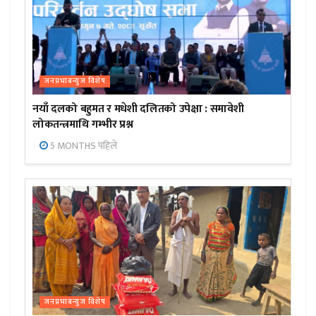
जनप्रभाबन्युज विशेष
नयाँ दलको बहुमत र मधेशी दलितको उपेक्षा : समावेशी
लोकतन्त्रमाथि गम्भीर प्रश्न
5 MONTHS पहिले
जनप्रभाबन्युज विशेष