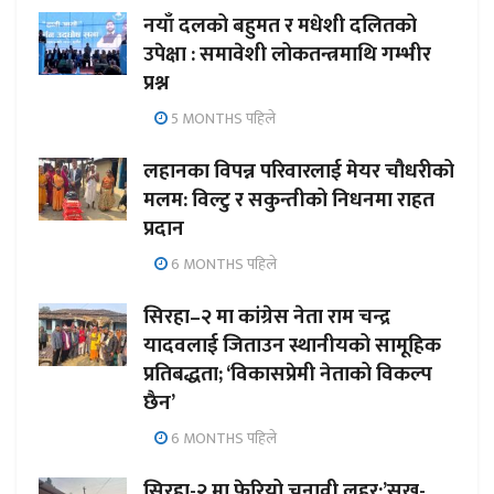
नयाँ दलको बहुमत र मधेशी दलितको
उपेक्षा : समावेशी लोकतन्त्रमाथि गम्भीर
प्रश्न
5 MONTHS पहिले
लहानका विपन्न परिवारलाई मेयर चौधरीको
मलम: विल्टु र सकुन्तीको निधनमा राहत
प्रदान
6 MONTHS पहिले
सिरहा–२ मा कांग्रेस नेता राम चन्द्र
यादवलाई जिताउन स्थानीयको सामूहिक
प्रतिबद्धता; ‘विकासप्रेमी नेताको विकल्प
छैन’
6 MONTHS पहिले
सिरहा-२ मा फेरियो चुनावी लहर:’सुख-