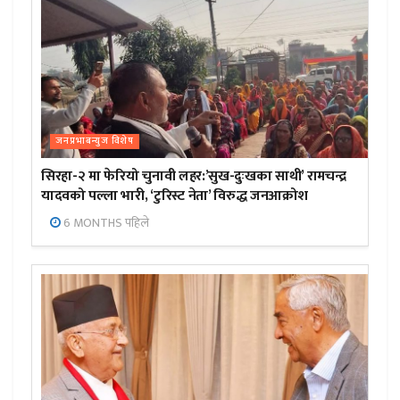
जनप्रभाबन्युज विशेष
सिरहा-२ मा फेरियो चुनावी लहर:’सुख-दुःखका साथी’ रामचन्द्र
यादवको पल्ला भारी, ‘टुरिस्ट नेता’ विरुद्ध जनआक्रोश
6 MONTHS पहिले