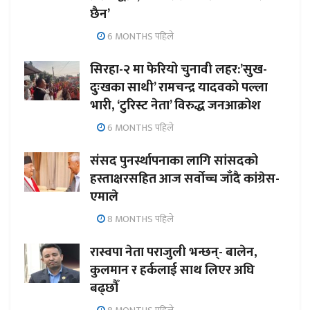
छैन’
6 MONTHS पहिले
सिरहा-२ मा फेरियो चुनावी लहर:’सुख-
दुःखका साथी’ रामचन्द्र यादवको पल्ला
भारी, ‘टुरिस्ट नेता’ विरुद्ध जनआक्रोश
6 MONTHS पहिले
संसद पुनर्स्थापनाका लागि सांसदको
हस्ताक्षरसहित आज सर्वोच्च जाँदै कांग्रेस-
एमाले
8 MONTHS पहिले
रास्वपा नेता पराजुली भन्छन्- बालेन,
कुलमान र हर्कलाई साथ लिएर अघि
बढ्छौँ