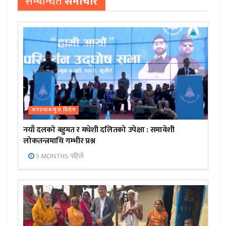
सम्बन्धित
समाचार
जनप्रभाबन्युज विशेष
नयाँ दलको बहुमत र मधेशी दलितको उपेक्षा : समावेशी
लोकतन्त्रमाथि गम्भीर प्रश्न
5 MONTHS पहिले