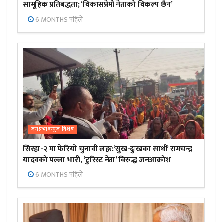
सामूहिक प्रतिबद्धता; ‘विकासप्रेमी नेताको विकल्प छैन’
6 MONTHS पहिले
जनप्रभाबन्युज विशेष
सिरहा-२ मा फेरियो चुनावी लहर:’सुख-दुःखका साथी’ रामचन्द्र
यादवको पल्ला भारी, ‘टुरिस्ट नेता’ विरुद्ध जनआक्रोश
6 MONTHS पहिले