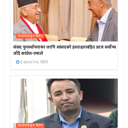
जनप्रभाबन्युज विशेष
संसद पुनर्स्थापनाका लागि सांसदको हस्ताक्षरसहित आज सर्वोच्च
जाँदै कांग्रेस-एमाले
8 MONTHS पहिले
जनप्रभाबन्युज विशेष