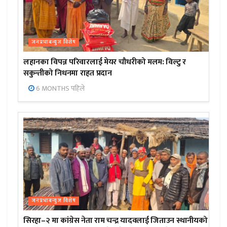
जनप्रभाबन्युज विशेष
लहानका विपन्न परिवारलाई मेयर चौधरीको मलम: विल्टु र
सकुन्तीको निधनमा राहत प्रदान
6 MONTHS पहिले
जनप्रभाबन्युज विशेष
सिरहा–२ मा कांग्रेस नेता राम चन्द्र यादवलाई जिताउन स्थानीयको