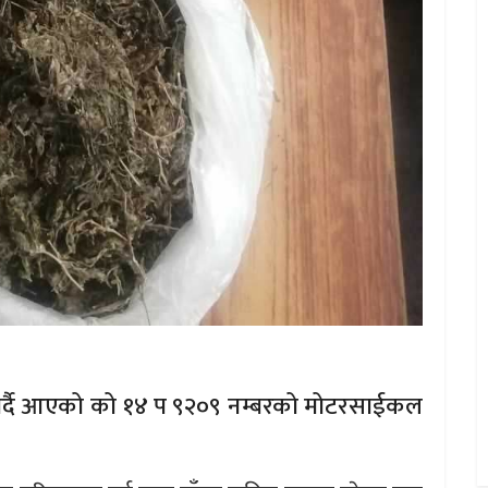
ग गर्दै आएको को १४ प ९२०९ नम्बरको मोटरसाईकल