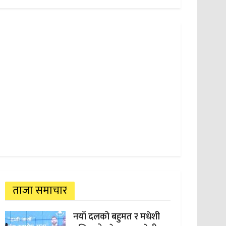
ताजा समाचार
नयाँ दलको बहुमत र मधेशी