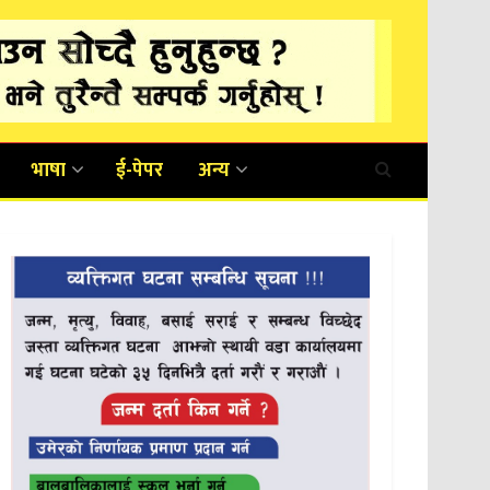
भाषा
ई-पेपर
अन्य