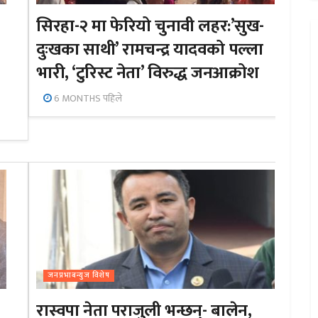
सिरहा-२ मा फेरियो चुनावी लहर:’सुख-
दुःखका साथी’ रामचन्द्र यादवको पल्ला
भारी, ‘टुरिस्ट नेता’ विरुद्ध जनआक्रोश
6 MONTHS पहिले
जनप्रभाबन्युज विशेष
रास्वपा नेता पराजुली भन्छन्- बालेन,