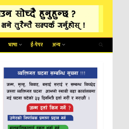
भाषा
ई-पेपर
अन्य