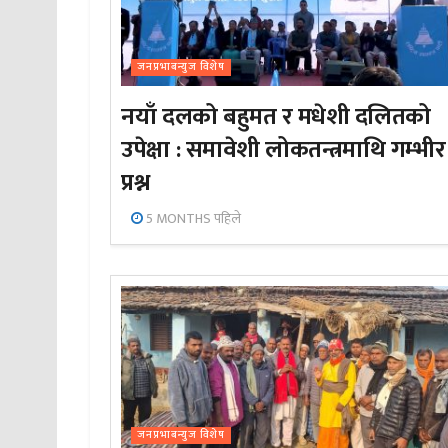
जनप्रभाबन्युज विशेष
नयाँ दलको बहुमत र मधेशी दलितको
उपेक्षा : समावेशी लोकतन्त्रमाथि गम्भीर
प्रश्न
5 MONTHS पहिले
जनप्रभाबन्युज विशेष