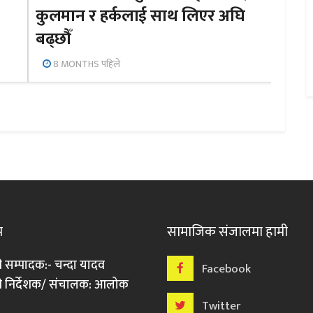
कुलमान र हर्कलाई साथ लिएर अघि
बढ्छौँ
8 MONTHS पहिले
म
सामाजिक संजालमा हामी
ी सम्पादक:- चन्दा यादव
Facebook
री निर्देशक/ संचालक: आलोक
Twitter