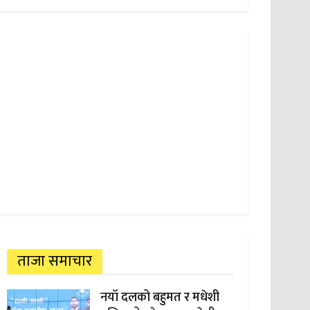
ताजा समाचार
नयाँ दलको बहुमत र मधेशी