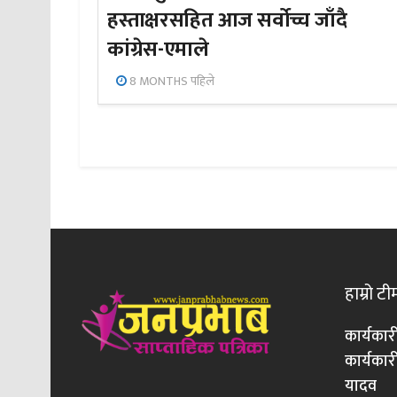
हस्ताक्षरसहित आज सर्वोच्च जाँदै
कांग्रेस-एमाले
8 MONTHS पहिले
हाम्रो टी
कार्यकार
कार्यका
यादव