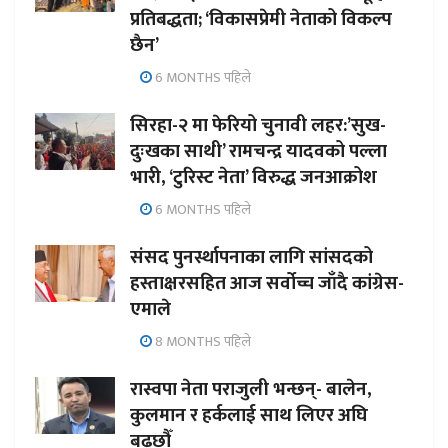
प्रतिबद्धता; ‘विकासप्रेमी नेताको विकल्प
छैन’
6 MONTHS पहिले
सिरहा-२ मा फेरियो चुनावी लहर:’सुख-
दुःखका साथी’ रामचन्द्र यादवको पल्ला
भारी, ‘टुरिस्ट नेता’ विरुद्ध जनआक्रोश
6 MONTHS पहिले
संसद पुनर्स्थापनाका लागि सांसदको
हस्ताक्षरसहित आज सर्वोच्च जाँदै कांग्रेस-
एमाले
8 MONTHS पहिले
रास्वपा नेता पराजुली भन्छन्- बालेन,
कुलमान र हर्कलाई साथ लिएर अघि
बढ्छौँ