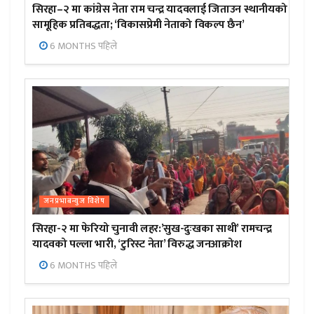
सिरहा–२ मा कांग्रेस नेता राम चन्द्र यादवलाई जिताउन स्थानीयको
सामूहिक प्रतिबद्धता; ‘विकासप्रेमी नेताको विकल्प छैन’
6 MONTHS पहिले
जनप्रभाबन्युज विशेष
सिरहा-२ मा फेरियो चुनावी लहर:’सुख-दुःखका साथी’ रामचन्द्र
यादवको पल्ला भारी, ‘टुरिस्ट नेता’ विरुद्ध जनआक्रोश
6 MONTHS पहिले