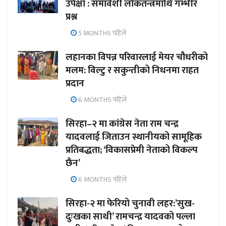
उपेक्षा : समावेशी लोकतन्त्रमाथि गम्भीर
प्रश्न
5 MONTHS पहिले
लहानका विपन्न परिवारलाई मेयर चौधरीको
मलम: विल्टु र सकुन्तीको निधनमा राहत
प्रदान
6 MONTHS पहिले
सिरहा–२ मा कांग्रेस नेता राम चन्द्र
यादवलाई जिताउन स्थानीयको सामूहिक
प्रतिबद्धता; ‘विकासप्रेमी नेताको विकल्प
छैन’
6 MONTHS पहिले
सिरहा-२ मा फेरियो चुनावी लहर:’सुख-
दुःखका साथी’ रामचन्द्र यादवको पल्ला