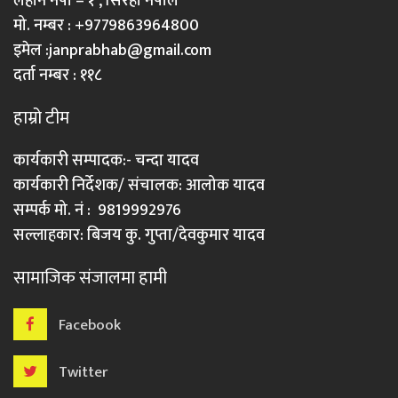
लहान नपा – १ , सिरहा नेपाल
मो. नम्बर : +9779863964800
इमेल :
janprabhab@gmail.com
दर्ता नम्बर : ११८
हाम्रो टीम
कार्यकारी सम्पादक:- चन्दा यादव
कार्यकारी निर्देशक/ संचालक: आलोक यादव
सम्पर्क मो. नं : 9819992976
सल्लाहकार: बिजय कु. गुप्ता/देवकुमार यादव
सामाजिक संजालमा हामी
Facebook
Twitter