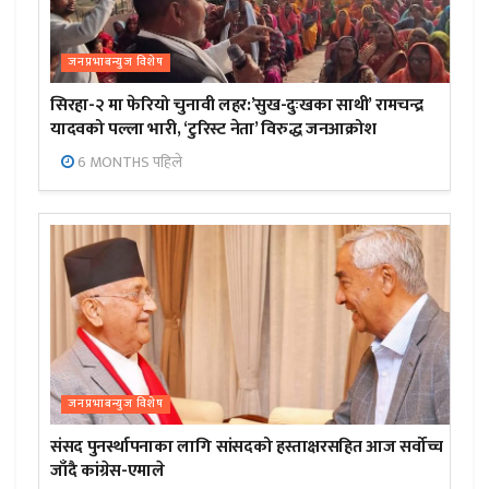
जनप्रभाबन्युज विशेष
सिरहा-२ मा फेरियो चुनावी लहर:’सुख-दुःखका साथी’ रामचन्द्र
यादवको पल्ला भारी, ‘टुरिस्ट नेता’ विरुद्ध जनआक्रोश
6 MONTHS पहिले
जनप्रभाबन्युज विशेष
संसद पुनर्स्थापनाका लागि सांसदको हस्ताक्षरसहित आज सर्वोच्च
जाँदै कांग्रेस-एमाले