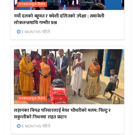
जनप्रभाबन्युज विशेष
नयाँ दलको बहुमत र मधेशी दलितको उपेक्षा : समावेशी
लोकतन्त्रमाथि गम्भीर प्रश्न
5 MONTHS पहिले
जनप्रभाबन्युज विशेष
लहानका विपन्न परिवारलाई मेयर चौधरीको मलम: विल्टु र
सकुन्तीको निधनमा राहत प्रदान
6 MONTHS पहिले