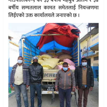
गाउँपालिका-५ का ३३ बर्षीय महबुव आलम र ३४
बर्षीय सम्पतलाल कामत समेतलाई नियन्त्रणमा
लिईएको उक्त कार्यालयले जनाएको छ ।