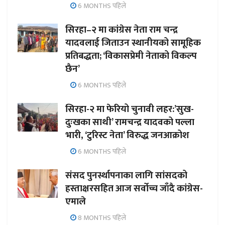
6 MONTHS पहिले
सिरहा–२ मा कांग्रेस नेता राम चन्द्र
यादवलाई जिताउन स्थानीयको सामूहिक
प्रतिबद्धता; ‘विकासप्रेमी नेताको विकल्प
छैन’
6 MONTHS पहिले
सिरहा-२ मा फेरियो चुनावी लहर:’सुख-
दुःखका साथी’ रामचन्द्र यादवको पल्ला
भारी, ‘टुरिस्ट नेता’ विरुद्ध जनआक्रोश
6 MONTHS पहिले
संसद पुनर्स्थापनाका लागि सांसदको
हस्ताक्षरसहित आज सर्वोच्च जाँदै कांग्रेस-
एमाले
8 MONTHS पहिले