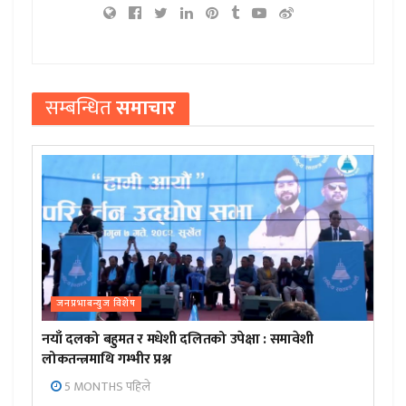
सम्बन्धित
समाचार
जनप्रभाबन्युज विशेष
नयाँ दलको बहुमत र मधेशी दलितको उपेक्षा : समावेशी
लोकतन्त्रमाथि गम्भीर प्रश्न
5 MONTHS पहिले