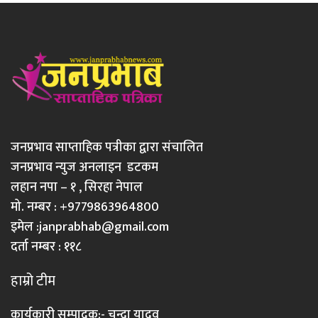
जनप्रभाव साप्ताहिक पत्रीका द्वारा संचालित
जनप्रभाव न्युज अनलाइन डटकम
लहान नपा – १ , सिरहा नेपाल
मो. नम्बर : +9779863964800
इमेल :
janprabhab@gmail.com
दर्ता नम्बर : ११८
हाम्रो टीम
कार्यकारी सम्पादक:- चन्दा यादव