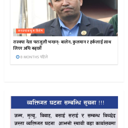
जनप्रभाबन्युज विशेष
रास्वपा नेता पराजुली भन्छन्- बालेन, कुलमान र हर्कलाई साथ
लिएर अघि बढ्छौँ
8 MONTHS पहिले