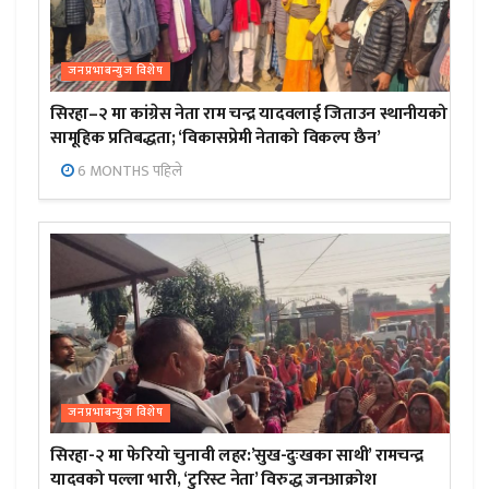
जनप्रभाबन्युज विशेष
सिरहा–२ मा कांग्रेस नेता राम चन्द्र यादवलाई जिताउन स्थानीयको
सामूहिक प्रतिबद्धता; ‘विकासप्रेमी नेताको विकल्प छैन’
6 MONTHS पहिले
जनप्रभाबन्युज विशेष
सिरहा-२ मा फेरियो चुनावी लहर:’सुख-दुःखका साथी’ रामचन्द्र
यादवको पल्ला भारी, ‘टुरिस्ट नेता’ विरुद्ध जनआक्रोश