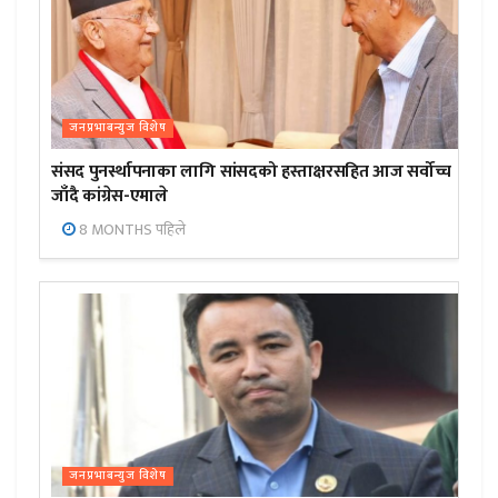
जनप्रभाबन्युज विशेष
संसद पुनर्स्थापनाका लागि सांसदको हस्ताक्षरसहित आज सर्वोच्च
जाँदै कांग्रेस-एमाले
8 MONTHS पहिले
जनप्रभाबन्युज विशेष