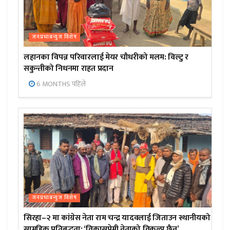
जनप्रभाबन्युज विशेष
लहानका विपन्न परिवारलाई मेयर चौधरीको मलम: विल्टु र
सकुन्तीको निधनमा राहत प्रदान
6 MONTHS पहिले
जनप्रभाबन्युज विशेष
सिरहा–२ मा कांग्रेस नेता राम चन्द्र यादवलाई जिताउन स्थानीयको
सामूहिक प्रतिबद्धता; ‘विकासप्रेमी नेताको विकल्प छैन’