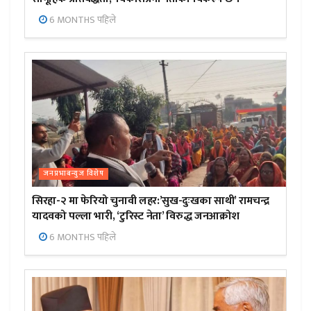
6 MONTHS पहिले
जनप्रभाबन्युज विशेष
सिरहा-२ मा फेरियो चुनावी लहर:’सुख-दुःखका साथी’ रामचन्द्र
यादवको पल्ला भारी, ‘टुरिस्ट नेता’ विरुद्ध जनआक्रोश
6 MONTHS पहिले