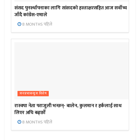
संसद पुनर्स्थापनाका लागि सांसदको हस्ताक्षरसहित आज सर्वोच्च
जाँदै कांग्रेस-एमाले
8 MONTHS पहिले
जनप्रभाबन्युज विशेष
रास्वपा नेता पराजुली भन्छन्- बालेन, कुलमान र हर्कलाई साथ
लिएर अघि बढ्छौँ
8 MONTHS पहिले