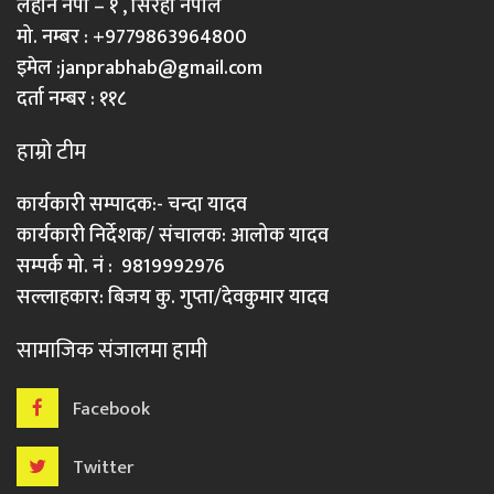
लहान नपा – १ , सिरहा नेपाल
मो. नम्बर : +9779863964800
इमेल :
janprabhab@gmail.com
दर्ता नम्बर : ११८
हाम्रो टीम
कार्यकारी सम्पादक:- चन्दा यादव
कार्यकारी निर्देशक/ संचालक: आलोक यादव
सम्पर्क मो. नं : 9819992976
सल्लाहकार: बिजय कु. गुप्ता/देवकुमार यादव
सामाजिक संजालमा हामी
Facebook
Twitter