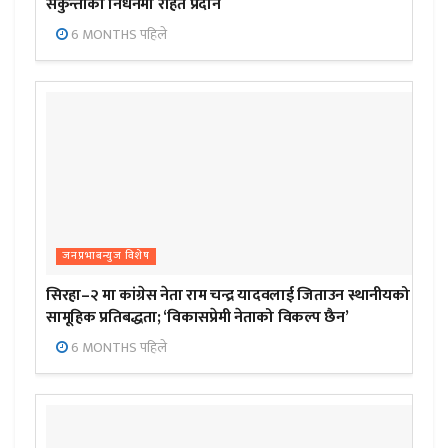
सकुन्तीको निधनमा राहत प्रदान
6 MONTHS पहिले
जनप्रभाबन्युज विशेष
सिरहा–२ मा कांग्रेस नेता राम चन्द्र यादवलाई जिताउन स्थानीयको
सामूहिक प्रतिबद्धता; ‘विकासप्रेमी नेताको विकल्प छैन’
6 MONTHS पहिले