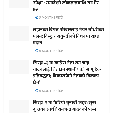
उपेक्षा : समावेशी लोकतन्त्रमाथि गम्भीर
प्रश्न
5 MONTHS पहिले
लहानका विपन्न परिवारलाई मेयर चौधरीको
मलम: विल्टु र सकुन्तीको निधनमा राहत
प्रदान
6 MONTHS पहिले
सिरहा–२ मा कांग्रेस नेता राम चन्द्र
यादवलाई जिताउन स्थानीयको सामूहिक
प्रतिबद्धता; ‘विकासप्रेमी नेताको विकल्प
छैन’
6 MONTHS पहिले
सिरहा-२ मा फेरियो चुनावी लहर:’सुख-
दुःखका साथी’ रामचन्द्र यादवको पल्ला