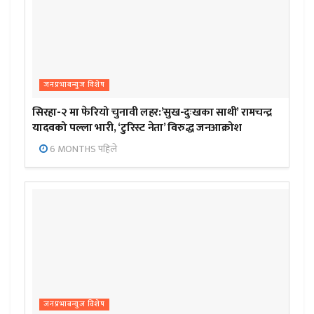
जनप्रभाबन्युज विशेष
सिरहा-२ मा फेरियो चुनावी लहर:’सुख-दुःखका साथी’ रामचन्द्र
यादवको पल्ला भारी, ‘टुरिस्ट नेता’ विरुद्ध जनआक्रोश
6 MONTHS पहिले
जनप्रभाबन्युज विशेष