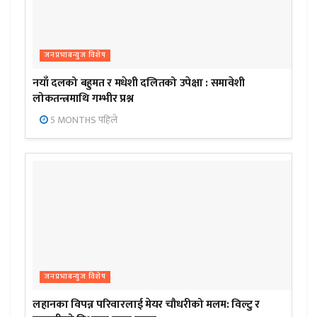
जनप्रभाबन्युज विशेष
नयाँ दलको बहुमत र मधेशी दलितको उपेक्षा : समावेशी
लोकतन्त्रमाथि गम्भीर प्रश्न
5 MONTHS पहिले
जनप्रभाबन्युज विशेष
लहानका विपन्न परिवारलाई मेयर चौधरीको मलम: विल्टु र