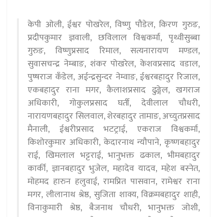
केपी ओली, ईश्वर पोखरेल, विष्णु पौडेल, किरण गुरुङ,
प्रदीपकुमार ज्ञवाली, छविलाल विश्वकर्मा, पृथ्वीसुब्बा
गुरुङ, विष्णुप्रसाद रिमाल, सत्यनारायण मण्डल,
सुवासचन्द्र नेम्बाङ, शंकर पोखरेल, केशवप्रसाद वडाल,
पुष्षराज कँडेल, अईन्द्रसुन्दर नेम्वाङ, ईश्वरबहादुर रिजाल,
एकबहादुर राना मगर, कैलाशप्रसाद ढुङ्गेल, खगराज
अधिकारी, गोकुलप्रसाद घर्ती, देवीलाल चौधरी,
नारायणबहादुर सिलवाल, शेरबहादुर तामाङ, अच्युतप्रसाद
मैनाली, ईश्वरीप्रसाद भटट्राई, एकराज विश्वकर्मा,
किशोरकुमार अधिकारी, केदारनाथ न्यौपाने, कृष्णबहादुर
राई, खिमलाल भट्टराई, भानुभक्त ढकाल, भीमबहादुर
कार्की, ज्ञानबहादुर भुजेल, महादेव यादव, महेश बस्नेत,
मोहमद हारुन हलुवाई, रामप्रित पासवान, रामेश्वर राना
मगर, लीलानाथ श्रेष्ठ, सुजिता शाक्य, विक्रमबहादुर शाही,
विनाकुमारी श्रेष्ठ, बैजनाथ चौधरी, भानुभक्त जोशी,