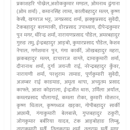
प्रकाशहरि पोख्रेल,अशोककुमार मण्डल, ओमनाथ ढुंगाना
(ओम शर्मा) , कमानसिंह लामा, कालीबहादुर मल्ल, कृष्ण
केसी, खगराज भट्ट, जगप्रसाद शर्मा, झक्कुप्रसाद सुवेदी,
टेकबहादुर बलम्पाकी, डोरप्रसाद उपाध्याय, दीपेन्द्रकुमार
पुन मगर, धीरेन्द्र शर्मा, नारायणप्रसाद पौडेल, अमरबहादुर
गुरुङ तमु, ईन्द्रबहादुर आङ्बो, कुमारप्रसाद पौडेल, केशव
नेपाल, गणेशमान पुन, गंगा कार्की, जोखबहादुर महरा,
झकबहादुर मल्ल, डाचाराज वाग्ले, दामाकुमारी शर्मा,
दीनानाथ शर्मा, दुर्गा जयन्ती राई, नरेन्द्रबहादुर कुँवर,
नारायणी शर्मा, परशुराम तामाङ, पूर्णकुमारी सुवेदी,
अजम्बर राई काङमाङ, अमृता थापा, अच्युतम प्रसाद
काफ्ले, आशा कोइराला, ईन्द्रजीत थारु, उर्मिला अर्याल,
कमलप्रसाद चौलागाई, कमला रोका, कुमारी मोक्तान,
कृष्ण धिताल, कृष्णध्वज खड्का, गोपीबहादुर सार्की
अछामी, गंगाकुमारी बेलबासे, गुप्तबहादुर ठकुरी,
जोगकुमार बर्बरिया यादव, टंक आङ्बोहाङ लिम्बु,
ताराकुमारी घर्ती, तिलकराम शर्मा, तुलराम घर्ती मगर,