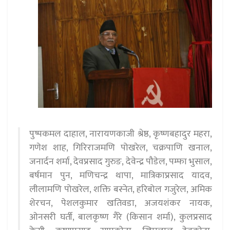
पुष्पकमल दाहाल, नारायणकाजी श्रेष्ठ, कृष्णबहादुर महरा,
गणेश शाह, गिरिराजमणि पोखरेल, चक्रपाणि खनाल,
जनार्दन शर्मा, देवप्रसाद गुरुङ, देवेन्द्र पौडेल, पम्फा भुसाल,
बर्षमान पुन, मणिचन्द्र थापा, मात्रिकाप्रसाद यादव,
लीलामणि पोखरेल, शक्ति बस्नेत, हरिबोल गजुरेल, अमिक
शेरचन, पेशलकुमार खतिवडा, अजयशंकर नायक,
ओनसरी घर्ती, बालकृष्ण गैरे (किसान शर्मा), कुलप्रसाद