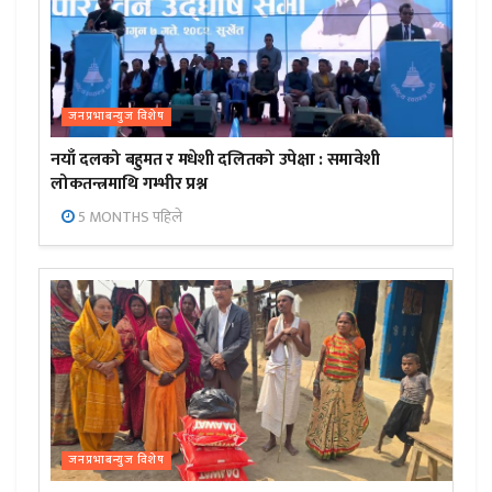
जनप्रभाबन्युज विशेष
नयाँ दलको बहुमत र मधेशी दलितको उपेक्षा : समावेशी
लोकतन्त्रमाथि गम्भीर प्रश्न
5 MONTHS पहिले
जनप्रभाबन्युज विशेष