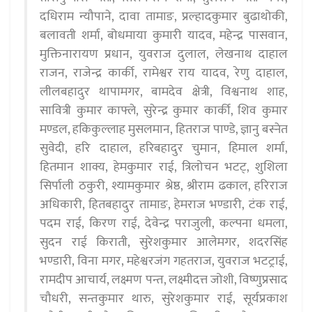
दधिराम न्यौपाने, दावा तामाङ, प्रल्हादकुमार बुढाथोकी,
बलावती शर्मा, बोधमाया कुमारी यादव, महेन्द्र पासवान,
मुक्तिनारायण प्रधान, युवराज दुलाल, लेखनाथ दाहाल
राजन, राजेन्द्र कार्की, रामेश्वर राय यादव, रेणु दाहाल,
लीलबहादुर थापामगर, बामदेव क्षेत्री, विश्वनाथ शाह,
सावित्री कुमार काफ्ले, सुरेन्द्र कुमार कार्की, शिव कुमार
मण्डल, हकिकुल्लाह मुसलमान, हितराज पाण्डे, ज्ञानु बस्नेत
सुवेदी, हरि दाहाल, हरिबहादुर चुमान, हिमाल शर्मा,
हितमान शाक्य, हेमकुमार राई, त्रिलोचन भटट्, शुशिला
सिर्पाली ठकुरी, श्यामकुमार श्रेष्ठ, श्रीराम ढकाल, हरिराज
अधिकारी, हितबहादुर तामाङ, हेमराज भण्डारी, टंक राई,
पदम राई, किरण राई, देवेन्द्र पराजुली, कल्पना धमला,
सुदन राई किराती, सुरेशकुमार आलेमगर, शदरसिंह
भण्डारी, विना मगर, महेश्वरजंग गहतराज, युवराज भटट्राई,
रामदीप आचार्य, लक्ष्मण पन्त, लक्ष्मीदत्त जोशी, विष्णुप्रसाद
चौधरी, सन्तकुमार थारु, सुरेशकुमार राई, सूर्यप्रकाश