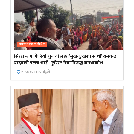
जनप्रभाबन्युज विशेष
सिरहा-२ मा फेरियो चुनावी लहर:’सुख-दुःखका साथी’ रामचन्द्र
यादवको पल्ला भारी, ‘टुरिस्ट नेता’ विरुद्ध जनआक्रोश
6 MONTHS पहिले