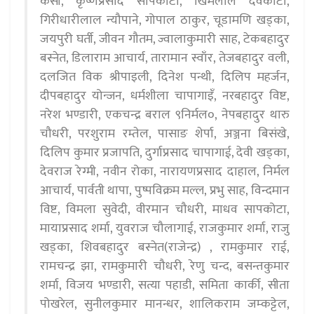
केसी, कृष्णप्रसाद सापकोटा, खिमलाल देवकोटा,
गिरीधारीलाल न्यौपाने, गोपाल ठाकुर, चूडामणि खड्का,
जयपुरी घर्ती, जीवन गौतम, ज्वालाकुमारी साह, टेकबहादुर
बस्नेत, डिलाराम आचार्य, तारामान स्वाँर, तेजबहादुर वली,
दलजित विक श्रीपाइली, दिनेश पन्थी, दिलिप महर्जन,
दीपबहादुर योन्जन, धर्मशीला चापागाइँ, नरबहादुर विष्ट,
नरेश भण्डारी, एकचन्द्र बराल ९निर्मल०, नेपबहादुर थारु
चौधरी, परशुराम रम्तेल, पासाङ शेर्पा, अञ्जना बिसंखे,
दिलिप कुमार प्रजापति, दुर्गाप्रसाद चापागाई, देवी खड्का,
देवराज रेग्मी, नवीन रोका, नारायणप्रसाद दाहाल, निर्मल
आचार्य, पार्वती थापा, पुष्पविक्रम मल्ल, प्रभु साह, विन्दमान
विष्ट, विमला सुवेदी, वीरमान चौधरी, माधव सापकोटा,
मायाप्रसाद शर्मा, युवराज चौलागाई, राजकुमार शर्मा, राजु
खड्का, शिवबहादुर बस्नेत(राजेन्द्र) , रामकुमार राई,
रामचन्द्र झा, रामकुमारी चौधरी, रेणु चन्द, बसन्तकुमार
शर्मा, विजय भण्डारी, सत्या पहाडी, समिता कार्की, सीता
पोखरेल, सुनीलकुमार मानन्धर, शालिकराम जम्कट्टेल,