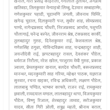
खनाल, गौरा प्रसाईं कोइराला, गंगालाल तुलाधर, जगन्नाथ
खतिवडा, तिलकुमार मेन्याङ्बो लिम्बु, देउमान सम्बाहाम्फे,
गणेशकुमार पहाडी, चूडामणि जंगली, जीवनाथ घिमिरे,
खगेन्द्र चुडाल, दिलकुमारी पन्त, सुधीर शाह, सोमप्रसाद
पाण्डे, नागेन्द्रप्रसाद चौधरी, निरजप्रसाद आर्चाय, पशुपति
चौलागाई, घनेन्द्र बस्नेत, जीवनराम श्रेष्ठ, टंकप्रसाद कार्की,
तुलबहादुर गुरुङ, दिनेशकुमार राई, केशवलाल श्रेष्ठ,
गणेशसिंह ठगुन्ना, गोविन्दविक्रम शाह, चन्द्रबहादुर शाही,
जयन्तीदेवी राई, झपटबहादुर रावल, देवशंकर पौडेल,
धर्मराज निरौला, नरेश खरेल, परशुराम मेघी गुरुङ, प्रकाश
ज्वाला, प्रेमलकुमार खनाल, बलदेव चौधरी, बसन्तप्रसाद
मानन्धर, मदनकुमारी साह गरिमा, महेश्वर पाठक, यज्ञराज
सुनवार, रचना खड्का, रविन्द्र अधिकारी, लक्ष्मण पौडेल,
लालबाबु पण्डित, भाष्कर काफ्ले, राजन राई, रामकुमार
ज्ञवाली, रामदयाल मण्डल, लालबहादुर थापा, विजयकुमार
पौडेल, विष्णु रिजाल, शेरबहादुर तामाङ, सरोजकुमार
यादव, सीता गिरी ओली, शत्रुध्न महतो, श्रीनाथ बराल,