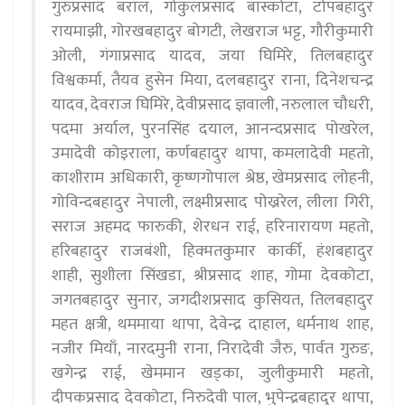
गुरुप्रसाद बराल, गोकुलप्रसाद बास्कोटा, टोपबहादुर
रायमाझी, गोरखबहादुर बोगटी, लेखराज भट्ट, गौरीकुमारी
ओली, गंगाप्रसाद यादव, जया घिमिरे, तिलबहादुर
विश्वकर्मा, तैयव हुसेन मिया, दलबहादुर राना, दिनेशचन्द्र
यादव, देवराज घिमिरे, देवीप्रसाद ज्ञवाली, नरुलाल चौधरी,
पदमा अर्याल, पुरनसिंह दयाल, आनन्दप्रसाद पोखरेल,
उमादेवी कोइराला, कर्णबहादुर थापा, कमलादेवी महतो,
काशीराम अधिकारी, कृष्णगोपाल श्रेष्ठ, खेमप्रसाद लोहनी,
गोविन्दबहादुर नेपाली, लक्ष्मीप्रसाद पोख्ररेल, लीला गिरी,
सराज अहमद फारुकी, शेरधन राई, हरिनारायण महतो,
हरिबहादुर राजबंशी, हिक्मतकुमार कार्की, हंशबहादुर
शाही, सुशीला सिंखडा, श्रीप्रसाद शाह, गोमा देवकोटा,
जगतबहादुर सुनार, जगदीशप्रसाद कुसियत, तिलबहादुर
महत क्षत्री, थममाया थापा, देवेन्द्र दाहाल, धर्मनाथ शाह,
नजीर मियाँ, नारदमुनी राना, निरादेवी जैरु, पार्वत गुरुङ,
खगेन्द्र राई, खेममान खड्का, जुलीकुमारी महतो,
दीपकप्रसाद देवकोटा, निरुदेवी पाल, भुपेन्द्रबहादुर थापा,