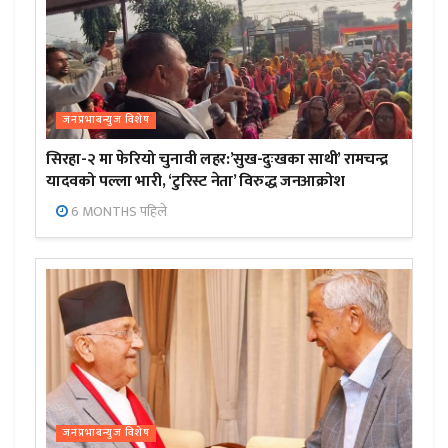
जनप्रभाबन्युज विशेष
सिरहा-२ मा फेरियो चुनावी लहर:’सुख-दुःखका साथी’ रामचन्द्र
यादवको पल्ला भारी, ‘टुरिस्ट नेता’ विरुद्ध जनआक्रोश
6 MONTHS पहिले
जनप्रभाबन्युज विशेष