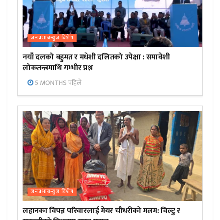
जनप्रभाबन्युज विशेष
नयाँ दलको बहुमत र मधेशी दलितको उपेक्षा : समावेशी
लोकतन्त्रमाथि गम्भीर प्रश्न
5 MONTHS पहिले
जनप्रभाबन्युज विशेष
लहानका विपन्न परिवारलाई मेयर चौधरीको मलम: विल्टु र