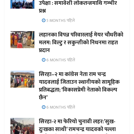
उपेक्षा : समावेशी लोकतन्त्रमाथि गम्भीर
प्रश्न
5 MONTHS पहिले
लहानका विपन्न परिवारलाई मेयर चौधरीको
मलम: विल्टु र सकुन्तीको निधनमा राहत
प्रदान
6 MONTHS पहिले
सिरहा–२ मा कांग्रेस नेता राम चन्द्र
यादवलाई जिताउन स्थानीयको सामूहिक
प्रतिबद्धता; ‘विकासप्रेमी नेताको विकल्प
छैन’
6 MONTHS पहिले
सिरहा-२ मा फेरियो चुनावी लहर:’सुख-
दुःखका साथी’ रामचन्द्र यादवको पल्ला