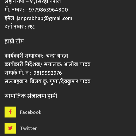
लहान नपा – १ , सिरहा नेपाल
मो. नम्बर : +9779863964800
इमेल :
janprabhab@gmail.com
दर्ता नम्बर : ११८
हाम्रो टीम
कार्यकारी सम्पादक:- चन्दा यादव
कार्यकारी निर्देशक/ संचालक: आलोक यादव
सम्पर्क मो. नं : 9819992976
सल्लाहकार: बिजय कु. गुप्ता/देवकुमार यादव
सामाजिक संजालमा हामी
Facebook
Twitter