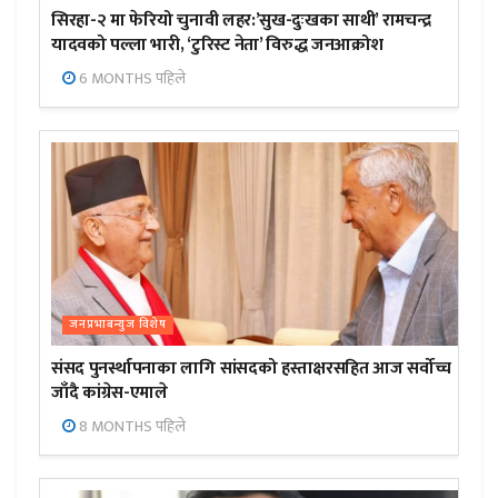
सिरहा-२ मा फेरियो चुनावी लहर:’सुख-दुःखका साथी’ रामचन्द्र
यादवको पल्ला भारी, ‘टुरिस्ट नेता’ विरुद्ध जनआक्रोश
6 MONTHS पहिले
जनप्रभाबन्युज विशेष
संसद पुनर्स्थापनाका लागि सांसदको हस्ताक्षरसहित आज सर्वोच्च
जाँदै कांग्रेस-एमाले
8 MONTHS पहिले