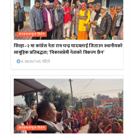
जनप्रभाबन्युज विशेष
सिरहा–२ मा कांग्रेस नेता राम चन्द्र यादवलाई जिताउन स्थानीयको
सामूहिक प्रतिबद्धता; ‘विकासप्रेमी नेताको विकल्प छैन’
6 MONTHS पहिले
जनप्रभाबन्युज विशेष