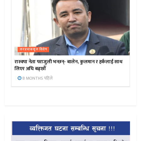
जनप्रभाबन्युज विशेष
रास्वपा नेता पराजुली भन्छन्- बालेन, कुलमान र हर्कलाई साथ
लिएर अघि बढ्छौँ
8 MONTHS पहिले