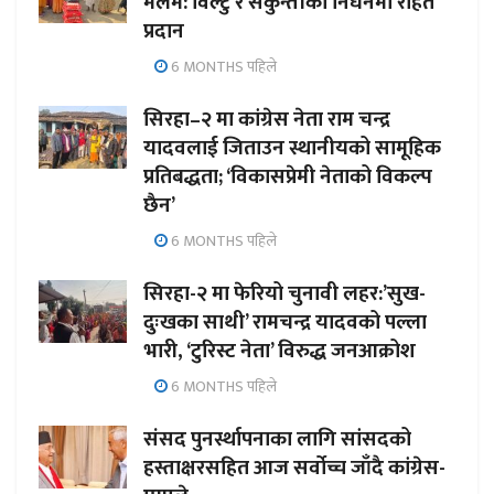
मलम: विल्टु र सकुन्तीको निधनमा राहत
प्रदान
6 MONTHS पहिले
सिरहा–२ मा कांग्रेस नेता राम चन्द्र
यादवलाई जिताउन स्थानीयको सामूहिक
प्रतिबद्धता; ‘विकासप्रेमी नेताको विकल्प
छैन’
6 MONTHS पहिले
सिरहा-२ मा फेरियो चुनावी लहर:’सुख-
दुःखका साथी’ रामचन्द्र यादवको पल्ला
भारी, ‘टुरिस्ट नेता’ विरुद्ध जनआक्रोश
6 MONTHS पहिले
संसद पुनर्स्थापनाका लागि सांसदको
हस्ताक्षरसहित आज सर्वोच्च जाँदै कांग्रेस-