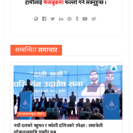
हामीलाई
फेसबुकमा
फल्लो गर्न सक्नुहुन्छ ।
सम्बन्धित
समाचार
जनप्रभाबन्युज विशेष
नयाँ दलको बहुमत र मधेशी दलितको उपेक्षा : समावेशी
लोकतन्त्रमाथि गम्भीर प्रश्न