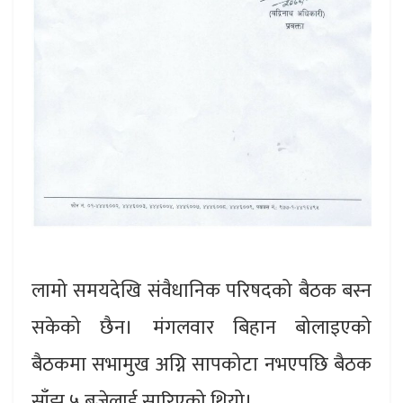
लामो समयदेखि संवैधानिक परिषदको बैठक बस्न
सकेको छैन। मंगलवार बिहान बोलाइएको
बैठकमा सभामुख अग्नि सापकोटा नभएपछि बैठक
साँझ ५ बजेलाई सारिएको थियो।