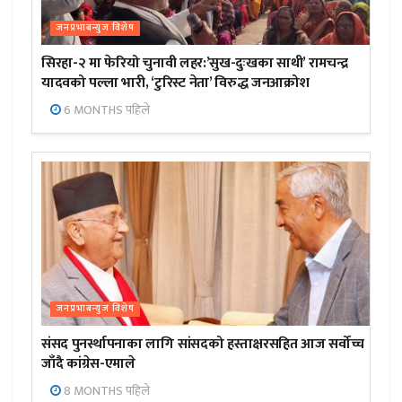
जनप्रभाबन्युज विशेष
सिरहा-२ मा फेरियो चुनावी लहर:’सुख-दुःखका साथी’ रामचन्द्र
यादवको पल्ला भारी, ‘टुरिस्ट नेता’ विरुद्ध जनआक्रोश
6 MONTHS पहिले
जनप्रभाबन्युज विशेष
संसद पुनर्स्थापनाका लागि सांसदको हस्ताक्षरसहित आज सर्वोच्च
जाँदै कांग्रेस-एमाले
8 MONTHS पहिले