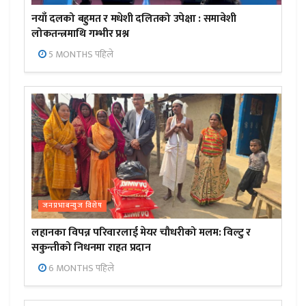
नयाँ दलको बहुमत र मधेशी दलितको उपेक्षा : समावेशी
लोकतन्त्रमाथि गम्भीर प्रश्न
5 MONTHS पहिले
जनप्रभाबन्युज विशेष
लहानका विपन्न परिवारलाई मेयर चौधरीको मलम: विल्टु र
सकुन्तीको निधनमा राहत प्रदान
6 MONTHS पहिले