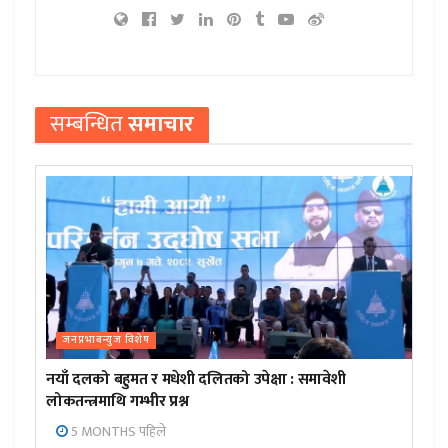
सम्बन्धित
समाचार
जनप्रभाबन्युज विशेष
नयाँ दलको बहुमत र मधेशी दलितको उपेक्षा : समावेशी
लोकतन्त्रमाथि गम्भीर प्रश्न
5 MONTHS पहिले