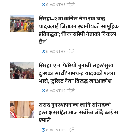
6 MONTHS पहिले
सिरहा–२ मा कांग्रेस नेता राम चन्द्र
यादवलाई जिताउन स्थानीयको सामूहिक
प्रतिबद्धता; ‘विकासप्रेमी नेताको विकल्प
छैन’
6 MONTHS पहिले
सिरहा-२ मा फेरियो चुनावी लहर:’सुख-
दुःखका साथी’ रामचन्द्र यादवको पल्ला
भारी, ‘टुरिस्ट नेता’ विरुद्ध जनआक्रोश
6 MONTHS पहिले
संसद पुनर्स्थापनाका लागि सांसदको
हस्ताक्षरसहित आज सर्वोच्च जाँदै कांग्रेस-
एमाले
8 MONTHS पहिले