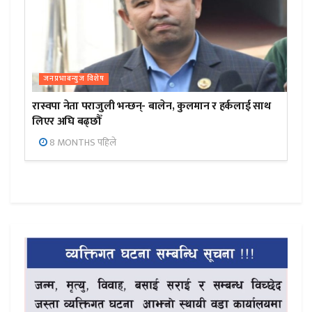
जनप्रभाबन्युज विशेष
रास्वपा नेता पराजुली भन्छन्- बालेन, कुलमान र हर्कलाई साथ
लिएर अघि बढ्छौँ
8 MONTHS पहिले