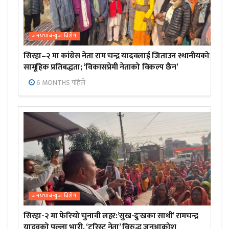
जनप्रभाबन्युज विशेष
सिरहा–२ मा कांग्रेस नेता राम चन्द्र यादवलाई जिताउन स्थानीयको
सामूहिक प्रतिबद्धता; ‘विकासप्रेमी नेताको विकल्प छैन’
6 MONTHS पहिले
जनप्रभाबन्युज विशेष
सिरहा-२ मा फेरियो चुनावी लहर:’सुख-दुःखका साथी’ रामचन्द्र
यादवको पल्ला भारी, ‘टुरिस्ट नेता’ विरुद्ध जनआक्रोश