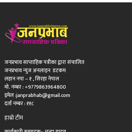
जनप्रभाव साप्ताहिक पत्रीका द्वारा संचालित
जनप्रभाव न्युज अनलाइन डटकम
लहान नपा – १ , सिरहा नेपाल
मो. नम्बर : +9779863964800
इमेल :
janprabhab@gmail.com
दर्ता नम्बर : ११८
हाम्रो टीम
कार्यकारी सम्पादक:- चन्दा यादव