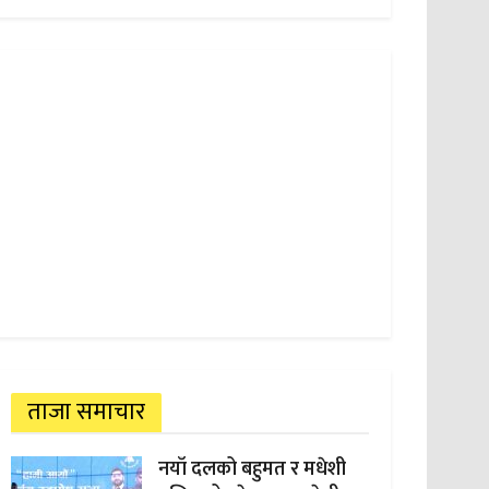
ताजा समाचार
नयाँ दलको बहुमत र मधेशी