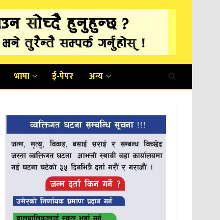
भाषा
ई-पेपर
अन्य