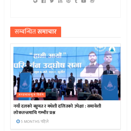
सम्बन्धित
समाचार
जनप्रभाबन्युज विशेष
नयाँ दलको बहुमत र मधेशी दलितको उपेक्षा : समावेशी
लोकतन्त्रमाथि गम्भीर प्रश्न
5 MONTHS पहिले