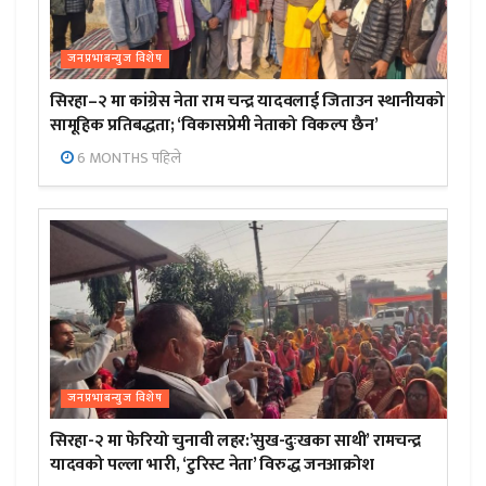
जनप्रभाबन्युज विशेष
सिरहा–२ मा कांग्रेस नेता राम चन्द्र यादवलाई जिताउन स्थानीयको
सामूहिक प्रतिबद्धता; ‘विकासप्रेमी नेताको विकल्प छैन’
6 MONTHS पहिले
जनप्रभाबन्युज विशेष
सिरहा-२ मा फेरियो चुनावी लहर:’सुख-दुःखका साथी’ रामचन्द्र
यादवको पल्ला भारी, ‘टुरिस्ट नेता’ विरुद्ध जनआक्रोश