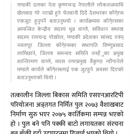
गण्डकी दलका नेता कृष्णचन्द्र नेपालीले लोकतन्त्रमाथि
खेलबाड गरे नराम्रो हुने चेतवानी दिदै देशभरका काँगे्रस
एकजुट हुनुपर्ने बताउनुभयो । कार्यक्रममा काँगे्रसका
आमन्त्रित केन्द्रीय सदस्य धुव्र वाग्ले, सविंधान सभाख
सदस्य रामचन्द्र पाेखरेल, गण्डकी प्रदेशका सांसद एवंम्
नवलपूर जिल्ला काँगे्रसका सभापति विष्णुप्रसाद
लामिछाने, जिल्ला समन्वय समिति तनहँुका प्रमुख
शान्तिरमण वाग्ले, व्यास नगरप्रमुख वैकुण्ठ न्यौपानेले
मण्डले कार्यले काँगे्रसलाई एक जुटहुने अवसर दिएको
बताउनुभएको थियो ।
तत्कालीन जिल्ला बिकास समिति एसएनआरटिपी
परियोजना अन्र्तगत निर्मित पुल २०७३ वैशाखबाट
निर्माण सुरु भएर २०७५ कार्तिकमा सम्पन्न भएको
हो । पुल बने पनि पक्की बाटो लगायतका संरचना
बन्न बाँकी हुदाँ उद्घाटनमा ढिलाई भएको थियो ।