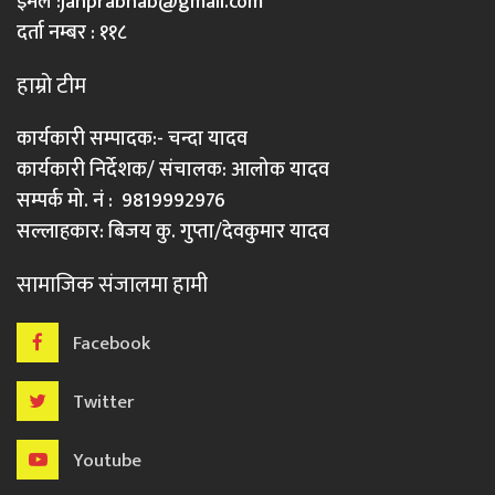
इमेल :
janprabhab@gmail.com
दर्ता नम्बर : ११८
हाम्रो टीम
कार्यकारी सम्पादक:- चन्दा यादव
कार्यकारी निर्देशक/ संचालक: आलोक यादव
सम्पर्क मो. नं : 9819992976
सल्लाहकार: बिजय कु. गुप्ता/देवकुमार यादव
सामाजिक संजालमा हामी
Facebook
Twitter
Youtube