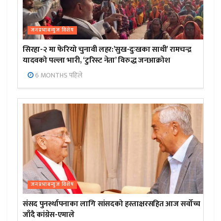
जनप्रभाबन्युज विशेष
सिरहा-२ मा फेरियो चुनावी लहर:’सुख-दुःखका साथी’ रामचन्द्र
यादवको पल्ला भारी, ‘टुरिस्ट नेता’ विरुद्ध जनआक्रोश
6 MONTHS पहिले
जनप्रभाबन्युज विशेष
संसद पुनर्स्थापनाका लागि सांसदको हस्ताक्षरसहित आज सर्वोच्च
जाँदै कांग्रेस-एमाले