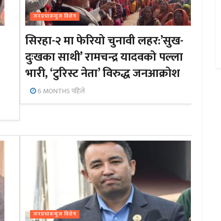
जनप्रभाबन्युज विशेष
सिरहा-२ मा फेरियो चुनावी लहर:’सुख-
दुःखका साथी’ रामचन्द्र यादवको पल्ला
भारी, ‘टुरिस्ट नेता’ विरुद्ध जनआक्रोश
6 MONTHS पहिले
जनप्रभाबन्युज विशेष