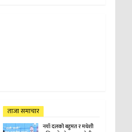
ताजा समाचार
नयाँ दलको बहुमत र मधेशी