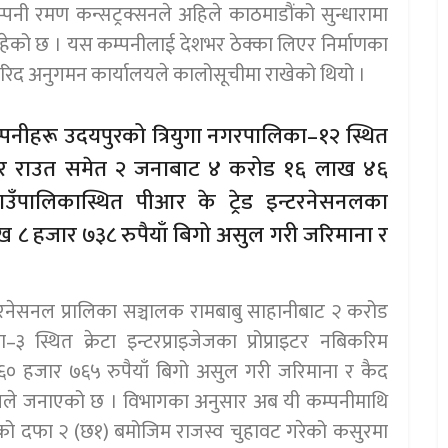
्पनी रमण कन्सट्रक्सनले अहिले काठमाडौंको सुन्धारामा
ेको छ । यस कम्पनीलाई देशभर ठेक्का लिएर निर्माणका
रिद अनुगमन कार्यालयले कालोसूचीमा राखेको थियो ।
म्पनीहरू उदयपुरको त्रियुगा नगरपालिका–१२ स्थित
बहादुर राउत समेत २ जनाबाट ४ करोड १६ लाख ४६
पालिकास्थित पीआर के ट्रेड इन्टरनेसनलका
ख ८ हजार ७३८ रुपैयाँ बिगो असुल गरी जरिमाना र
टरनेसनल प्रालिका सञ्चालक रामबाबु साहानीबाट २ करोड
३ स्थित क्रेटा इन्टरप्राइजेजका प्रोप्राइटर नबिकरिम
० हजार ७६५ रुपैयाँ बिगो असुल गरी जरिमाना र कैद
िभागले जनाएको छ । विभागका अनुसार अब यी कम्पनीमाथि
२ को दफा २ (छ१) बमोजिम राजस्व चुहावट गरेको कसुरमा