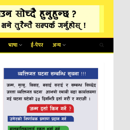
भाषा
ई-पेपर
अन्य