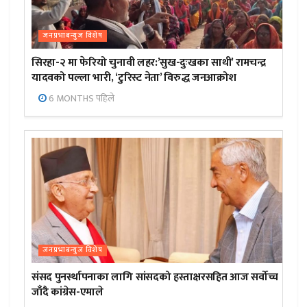
जनप्रभाबन्युज विशेष
सिरहा-२ मा फेरियो चुनावी लहर:’सुख-दुःखका साथी’ रामचन्द्र
यादवको पल्ला भारी, ‘टुरिस्ट नेता’ विरुद्ध जनआक्रोश
6 MONTHS पहिले
जनप्रभाबन्युज विशेष
संसद पुनर्स्थापनाका लागि सांसदको हस्ताक्षरसहित आज सर्वोच्च
जाँदै कांग्रेस-एमाले