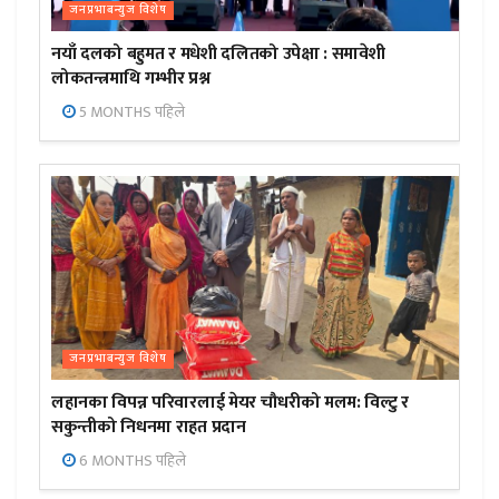
जनप्रभाबन्युज विशेष
नयाँ दलको बहुमत र मधेशी दलितको उपेक्षा : समावेशी
लोकतन्त्रमाथि गम्भीर प्रश्न
5 MONTHS पहिले
जनप्रभाबन्युज विशेष
लहानका विपन्न परिवारलाई मेयर चौधरीको मलम: विल्टु र
सकुन्तीको निधनमा राहत प्रदान
6 MONTHS पहिले