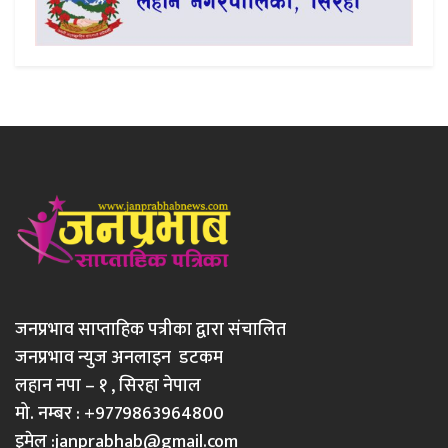
जनप्रभाव साप्ताहिक पत्रीका द्वारा संचालित
जनप्रभाव न्युज अनलाइन डटकम
लहान नपा – १ , सिरहा नेपाल
मो. नम्बर : +9779863964800
इमेल :
janprabhab@gmail.com