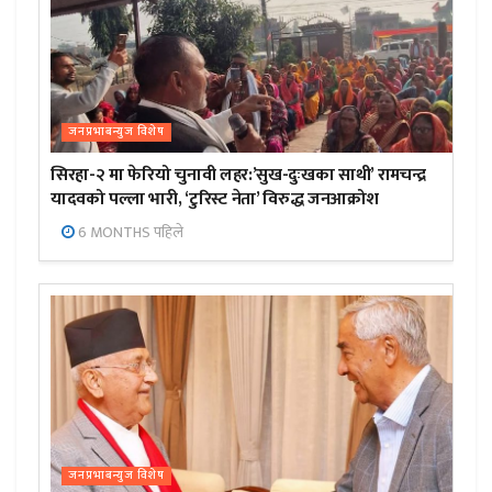
जनप्रभाबन्युज विशेष
सिरहा-२ मा फेरियो चुनावी लहर:’सुख-दुःखका साथी’ रामचन्द्र
यादवको पल्ला भारी, ‘टुरिस्ट नेता’ विरुद्ध जनआक्रोश
6 MONTHS पहिले
जनप्रभाबन्युज विशेष