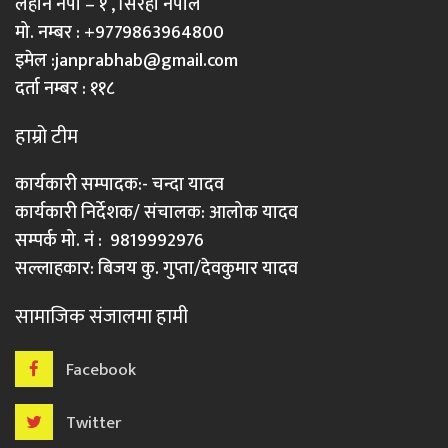
लहान नपा – १ , सिरहा नेपाल
मो. नम्बर : +9779863964800
इमेल :
janprabhab@gmail.com
दर्ता नम्बर : ११८
हाम्रो टीम
कार्यकारी सम्पादक:- चन्दा यादव
कार्यकारी निर्देशक/ संचालक: आलोक यादव
सम्पर्क मो. नं : 9819992976
सल्लाहकार: बिजय कु. गुप्ता/देवकुमार यादव
सामाजिक संजालमा हामी
Facebook
Twitter