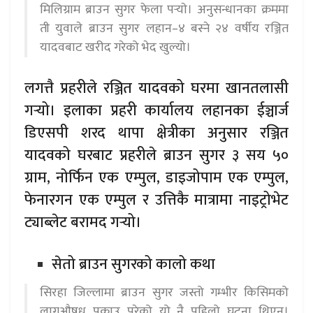
मिलिग्राम ब्राउन सुगर फेला पर्‍याे। अनुसन्धानका क्रममा
ती युवाले ब्राउन सुगर लहान–४ बस्ने २४ वर्षीय रञ्जित
यादवबाट खरीद गरेको भेद खुल्यो।
लगत्तै प्रहरीले रञ्जित यादवको घरमा खानतलासी
गर्‍यो। इलाका प्रहरी कार्यालय लहानका ईञ्चार्ज
डिएसपी शरद थापा क्षेत्रीका अनुसार रञ्जित
यादवको घरबाट प्रहरीले ब्राउन सुगर ३ सय ५०
ग्राम, नोर्फिन एक एम्पुल, डाइजोपाम एक एम्पुल,
फेनारगन एक एम्पुल र उत्तिकै मात्रामा नाइट्रोभेट
ट्याब्लेट बरामद गर्‍यो।
सेतो ब्राउन सुगरको कालो कथा
सिरहा जिल्लामा ब्राउन सुगर जस्तो गम्भीर किसिमको
लागूऔषध पक्राउ परेको यो नै पहिलो घटना थिएन।