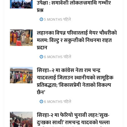
उपेक्षा : समावेशी लोकतन्त्रमाथि गम्भीर
प्रश्न
5 MONTHS पहिले
लहानका विपन्न परिवारलाई मेयर चौधरीको
मलम: विल्टु र सकुन्तीको निधनमा राहत
प्रदान
6 MONTHS पहिले
सिरहा–२ मा कांग्रेस नेता राम चन्द्र
यादवलाई जिताउन स्थानीयको सामूहिक
प्रतिबद्धता; ‘विकासप्रेमी नेताको विकल्प
छैन’
6 MONTHS पहिले
सिरहा-२ मा फेरियो चुनावी लहर:’सुख-
दुःखका साथी’ रामचन्द्र यादवको पल्ला