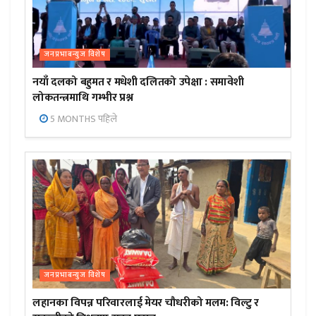
जनप्रभाबन्युज विशेष
नयाँ दलको बहुमत र मधेशी दलितको उपेक्षा : समावेशी
लोकतन्त्रमाथि गम्भीर प्रश्न
5 MONTHS पहिले
जनप्रभाबन्युज विशेष
लहानका विपन्न परिवारलाई मेयर चौधरीको मलम: विल्टु र